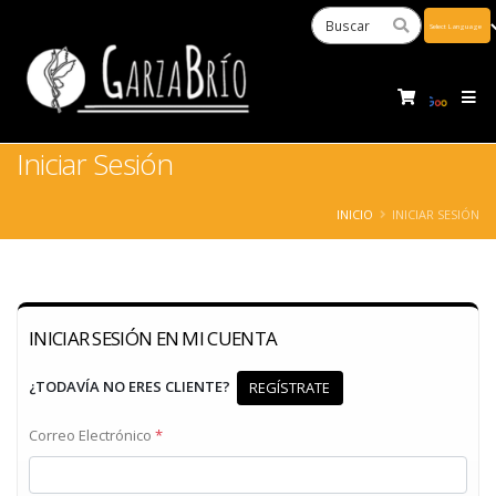
Powered
by
Tra
Iniciar Sesión
INICIO
INICIAR SESIÓN
INICIAR SESIÓN EN MI CUENTA
¿TODAVÍA NO ERES CLIENTE?
REGÍSTRATE
Correo Electrónico
*