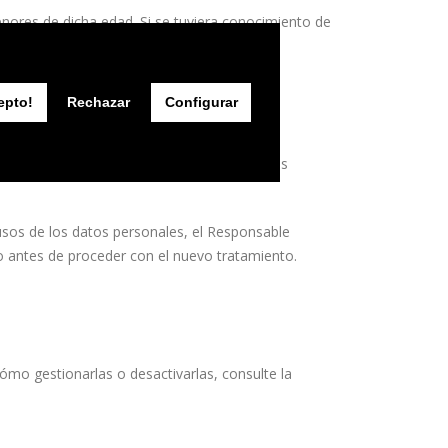
nores de dicha edad. Si se tuviera conocimiento de
su supresión inmediata.
epto!
Rechazar
Configurar
as, jurisprudenciales o de índole técnica. Los
 usos de los datos personales, el Responsable
o antes de proceder con el nuevo tratamiento.
 cómo gestionarlas o desactivarlas, consulte la