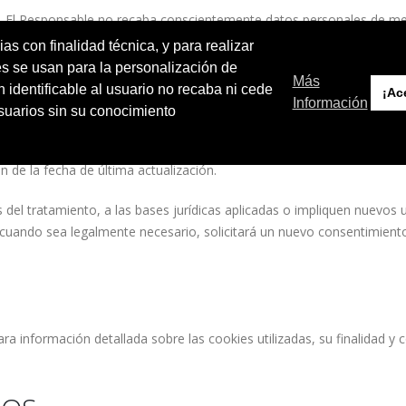
s. El Responsable no recaba conscientemente datos personales de me
nales sin el consentimiento de sus padres o tutores, se procederá a 
ias con finalidad técnica, y para realizar
es se usan para la personalización de
LA POLÍTICA DE PRIVACIDAD
Más
identificable al usuario no recaba ni cede
¡Ac
Información
usuarios sin su conocimiento
 presente Política de Privacidad para adaptarla a novedades legislativ
n de la fecha de última actualización.
s del tratamiento, a las bases jurídicas aplicadas o impliquen nuevos
 cuando sea legalmente necesario, solicitará un nuevo consentimient
Para información detallada sobre las cookies utilizadas, su finalidad y