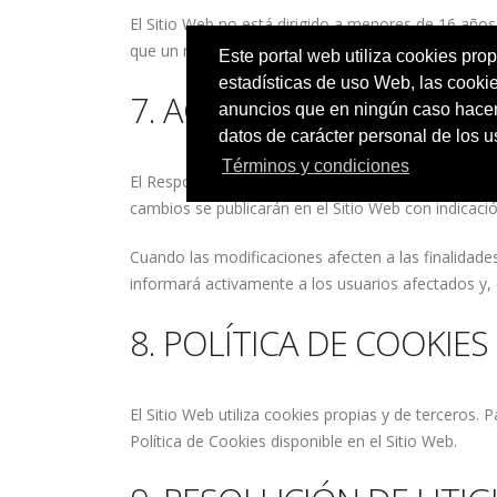
El Sitio Web no está dirigido a menores de 16 año
que un menor de 16 años ha facilitado datos perso
Este portal web utiliza cookies prop
estadísticas de uso Web, las cooki
7. ACTUALIZACIONES DE 
anuncios que en ningún caso hacen 
datos de carácter personal de los 
Términos y condiciones
El Responsable se reserva el derecho a modificar la
cambios se publicarán en el Sitio Web con indicació
Cuando las modificaciones afecten a las finalidade
informará activamente a los usuarios afectados y,
8. POLÍTICA DE COOKIES
El Sitio Web utiliza cookies propias y de terceros. 
Política de Cookies disponible en el Sitio Web.