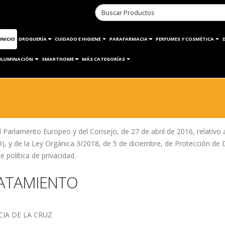
INICIO
DROGUERÍA
CUIDADO E HIGIENE
PARAFARMACIA
PERFUMES Y COSMÉTICA
ILUMINACIÓN
SMARTHOME
MÁS CATEGORÍAS
arlamento Europeo y del Consejo, de 27 de abril de 2016, relativo a 
), y de la Ley Orgánica 3/2018, de 5 de diciembre, de Protección de
 política de privacidad.
RATAMIENTO
RCIA DE LA CRUZ