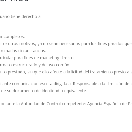
ario tiene derecho a:
o incompletos.
entre otros motivos, ya no sean necesarios para los fines para los qu
erminadas circunstancias.
ticular para fines de marketing directo.
 formato estructurado y de uso común.
o prestado, sin que ello afecte a la licitud del tratamiento previo a s
iante comunicación escrita dirigida al Responsable a la dirección de 
de su documento de identidad o equivalente.
ión ante la Autoridad de Control competente: Agencia Española de P