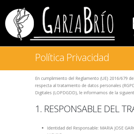
Política Privacidad
En cumplimiento del Reglamento (UE) 2016/679 del P
respecta al tratamiento de datos personales (RGPD
Digitales (LOPDGDD), le informamos de la siguiente
1. RESPONSABLE DEL T
Identidad del Responsable: MARIA JOSE GA