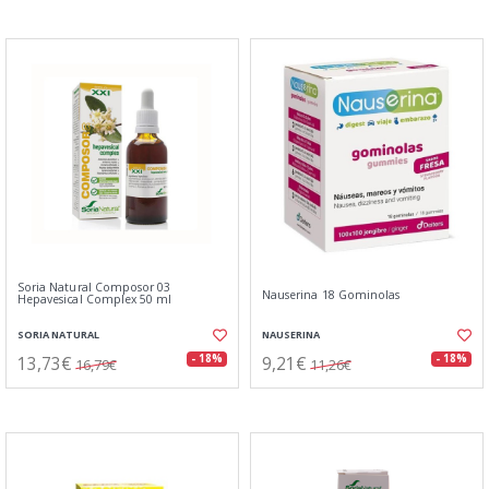
Soria Natural Composor 03
Nauserina 18 Gominolas
Hepavesical Complex 50 ml
SORIA NATURAL
NAUSERINA
13,73€
9,21€
- 18%
- 18%
16,79€
11,26€