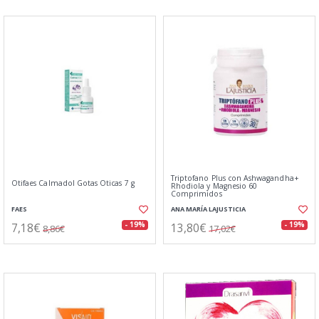
Triptofano Plus con Ashwagandha+
Otifaes Calmadol Gotas Oticas 7 g
Rhodiola y Magnesio 60
Comprimidos
FAES
ANA MARÍA LAJUSTICIA
7,18€
13,80€
- 19%
- 19%
8,86€
17,02€