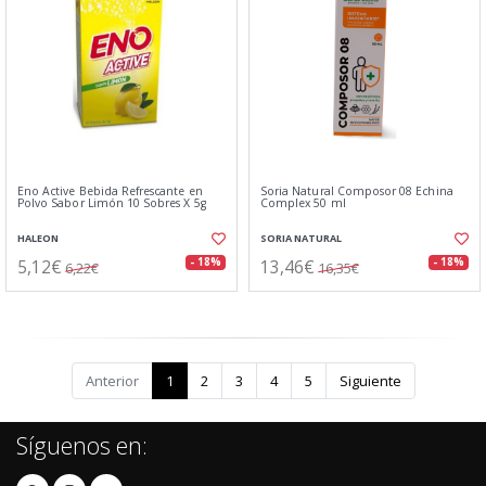
Eno Active Bebida Refrescante en
Soria Natural Composor 08 Echina
Polvo Sabor Limón 10 Sobres X 5g
Complex 50 ml
HALEON
SORIA NATURAL
5,12€
13,46€
- 18%
- 18%
6,22€
16,35€
Anterior
1
2
3
4
5
Siguiente
Síguenos en: