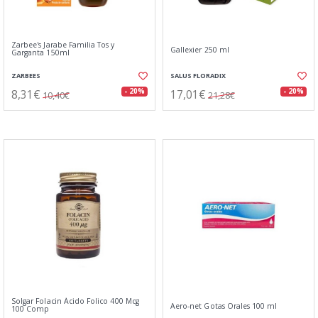
Zarbee's Jarabe Familia Tos y
Gallexier 250 ml
Garganta 150ml
ZARBEES
SALUS FLORADIX
8,31€
17,01€
- 20%
- 20%
10,40€
21,28€
Solgar Folacin Ácido Folico 400 Mcg
Aero-net Gotas Orales 100 ml
100 Comp