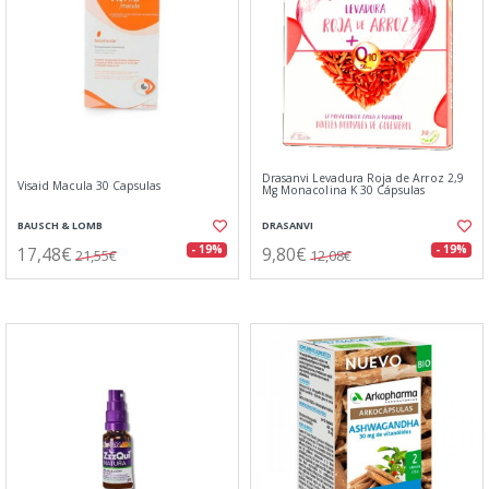
Drasanvi Levadura Roja de Arroz 2,9
Visaid Macula 30 Capsulas
Mg Monacolina K 30 Cápsulas
BAUSCH & LOMB
DRASANVI
17,48€
9,80€
- 19%
- 19%
21,55€
12,08€