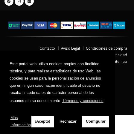
Contacto
Aviso Legal
Condiciones de compra
Política de envíos
Política de devolución
Política de Privacidad
Política de Cookies
Sitemap
Este portal web utiliza cookies propias con finalidad
© 2026 - Todos los derechos reservados.
técnica, y para realizar estadísticas de uso Web, las
cookies se usan para la personalización de anuncios
que en ningún caso hacen identificable al usuario no
recaba ni cede datos de carácter personal de los
usuarios sin su conocimiento
Términos y condiciones
Más
¡Acepto!
Rechazar
Configurar
Información