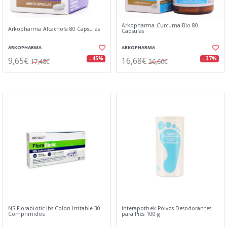
Arkopharma Curcuma Bio 80
Arkopharma Alcachofa 80 Capsulas
Capsulas
ARKOPHARMA
ARKOPHARMA
9,65€
16,68€
- 45%
- 37%
17,48€
26,60€
NS Florabiotic Ibs Colon Irritable 30
Interapothek Polvos Desodorantes
Comprimidos
para Pies 100 g