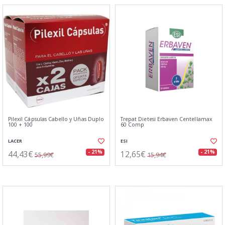
Pilexil Cápsulas Cabello y Uñas Duplo
Trepat Dietesi Erbaven Centellamax
100 + 100
60 Comp
LACER
ESI
44,43€
12,65€
- 21%
- 21%
55,99€
15,94€