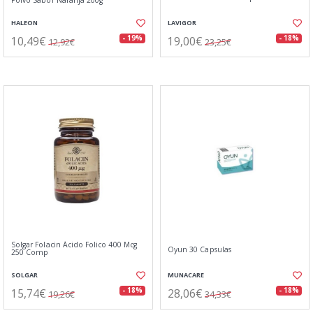
Polvo Sabor Naranja 200g
HALEON
LAVIGOR
10,49€
19,00€
- 19%
- 18%
12,92€
23,25€
Solgar Folacin Ácido Folico 400 Mcg
Oyun 30 Capsulas
250 Comp
SOLGAR
MUNACARE
15,74€
28,06€
- 18%
- 18%
19,26€
34,33€