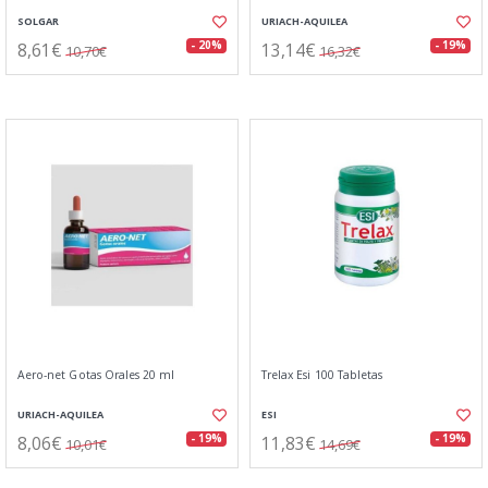
SOLGAR
URIACH-AQUILEA
8,61€
13,14€
- 20%
- 19%
10,70€
16,32€
Aero-net Gotas Orales 20 ml
Trelax Esi 100 Tabletas
URIACH-AQUILEA
ESI
8,06€
11,83€
- 19%
- 19%
10,01€
14,69€