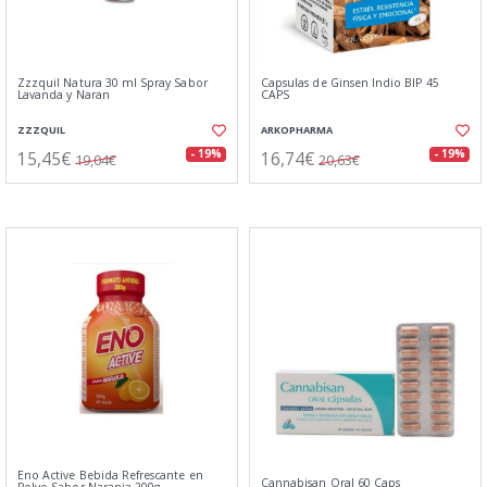
Zzzquil Natura 30 ml Spray Sabor
Capsulas de Ginsen Indio BIP 45
Lavanda y Naran
CAPS
ZZZQUIL
ARKOPHARMA
15,45€
16,74€
- 19%
- 19%
19,04€
20,63€
Eno Active Bebida Refrescante en
Cannabisan Oral 60 Caps