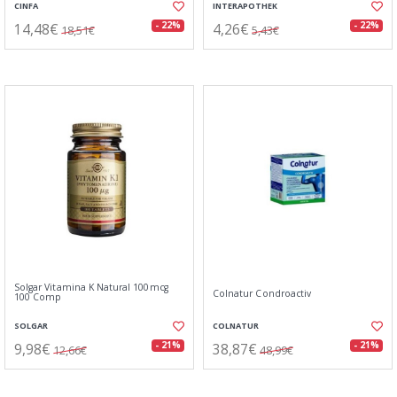
CINFA
INTERAPOTHEK
14,48€
4,26€
- 22%
- 22%
18,51€
5,43€
Solgar Vitamina K Natural 100mcg
Colnatur Condroactiv
100 Comp
SOLGAR
COLNATUR
9,98€
38,87€
- 21%
- 21%
12,66€
48,99€