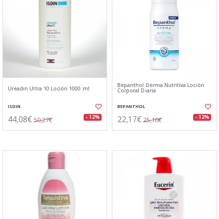
Bepanthol Derma Nutritiva Loción
Ureadin Ultra 10 Loción 1000 ml
Corporal Diaria
ISDIN
BEPANTHOL
44,08€
22,17€
- 12%
- 12%
50,27€
25,10€