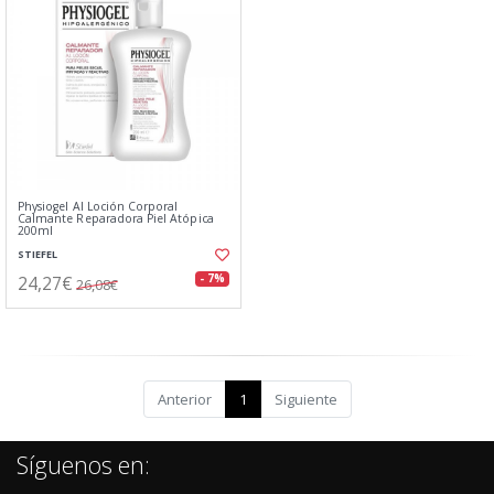
Physiogel AI Loción Corporal
Calmante Reparadora Piel Atópica
200ml
STIEFEL
24,27€
- 7%
26,08€
Anterior
1
Siguiente
Síguenos en: