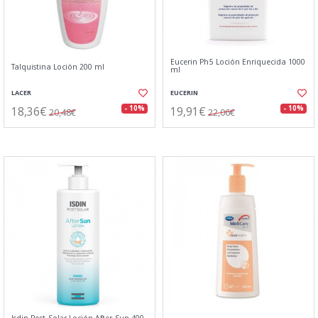
Eucerin Ph5 Loción Enriquecida 1000
Talquistina Loción 200 ml
ml
LACER
EUCERIN
18,36€
19,91€
- 10%
- 10%
20,48€
22,06€