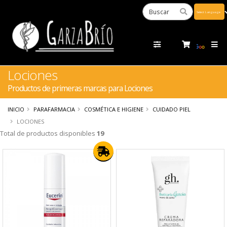
Powered
by
Tra
Lociones
Productos de primeras marcas para Lociones
INICIO
PARAFARMACIA
COSMÉTICA E HIGIENE
CUIDADO PIEL
LOCIONES
Total de productos disponibles
19