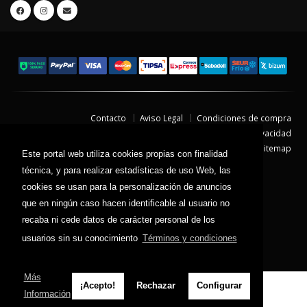
Contacto
Aviso Legal
Condiciones de compra
Política de envíos
Política de devolución
Política de Privacidad
Política de Cookies
Sitemap
Este portal web utiliza cookies propias con finalidad
© 2026 - Todos los derechos reservados.
técnica, y para realizar estadísticas de uso Web, las
cookies se usan para la personalización de anuncios
que en ningún caso hacen identificable al usuario no
recaba ni cede datos de carácter personal de los
usuarios sin su conocimiento
Términos y condiciones
Más
¡Acepto!
Rechazar
Configurar
Información