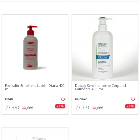
Psorisdin Emollient Loción Diaria 400
Ducray Sensinol Leche Corporal
ml
Calmante 400 ml
ISDIN
DUCRAY
27,39€
27,77€
- 8%
- 8%
29,66€
30,06€