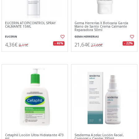
EUCERIN ATOPICONTROL SPRAY
Gema Herrerías X Boticaria García
CALMANTE 15ML
Mano de Santo Crema Calmante
Reparadora 50ml
EUCERIN
GEMA HERRERIAS
4,36€
21,64€
- 46%
- 22%
8,11€
27,66€
Cetaphil Loción Ultra Hidratante 473
Sesderma Azelac Loción Facial,
ml
Corporal y Capilar 100ml