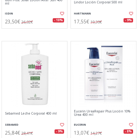
Isdin Post Solar Loción After Sun 400
Lindor Loción Corporal 500 ml
ml
ISDIN
HARTMANN
23,50€
17,55€
- 10%
- 9%
26,02€
19,30€
Eucerin UreaRepair Plus Loción 10%
Sebamed Leche Corporal 400 ml
Urea 400 ml
SEBAMED
EUCERIN
25,84€
13,07€
- 9%
- 8%
28,41€
14,27€