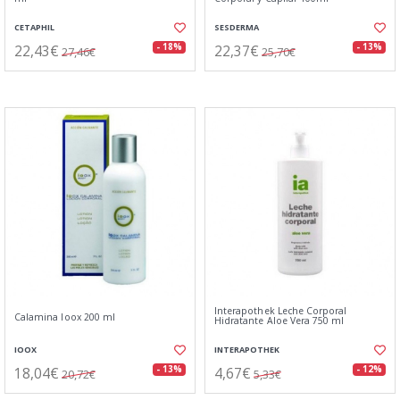
CETAPHIL
SESDERMA
22,43€
22,37€
- 18%
- 13%
27,46€
25,70€
Interapothek Leche Corporal
Calamina Ioox 200 ml
Hidratante Aloe Vera 750 ml
IOOX
INTERAPOTHEK
18,04€
4,67€
- 13%
- 12%
20,72€
5,33€