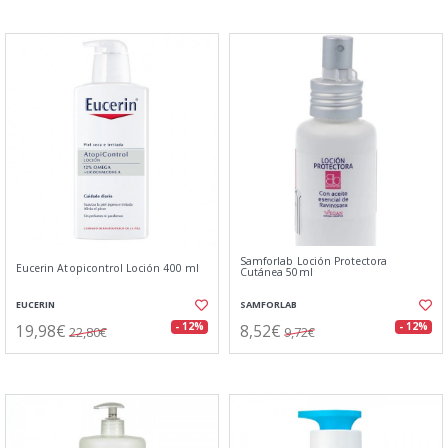
Samforlab Loción Protectora
Eucerin Atopicontrol Loción 400 ml
Cutánea 50ml
EUCERIN
SAMFORLAB
19,98€
8,52€
- 12%
- 12%
22,80€
9,72€