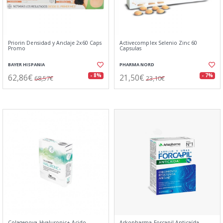
Priorin Densidad y Anclaje 2x60 Caps
Activecomplex Selenio Zinc 60
Promo
Capsulas
BAYER HISPANIA
PHARMA NORD
62,86€
21,50€
- 8%
- 7%
68,57€
23,10€
Colagenova Hyaluronic+ Ácido
Arkopharma Forcapil Anticaída