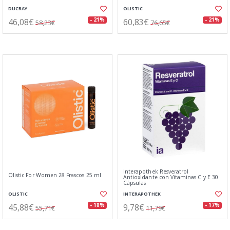
DUCRAY
OLISTIC
46,08€
60,83€
- 21%
- 21%
58,23€
76,65€
Interapothek Resveratrol
Olistic For Women 28 Frascos 25 ml
Antioxidante con Vitaminas C y E 30
Cápsulas
OLISTIC
INTERAPOTHEK
45,88€
9,78€
- 18%
- 17%
55,71€
11,79€