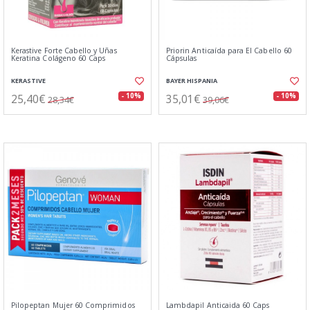
Kerastive Forte Cabello y Uñas
Priorin Anticaída para El Cabello 60
Keratina Colágeno 60 Caps
Cápsulas
KERASTIVE
BAYER HISPANIA
25,40€
35,01€
- 10%
- 10%
28,34€
39,06€
Pilopeptan Mujer 60 Comprimidos
Lambdapil Anticaida 60 Caps