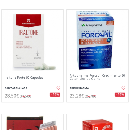
Arkopharma Forcapil Crecimiento 60
Iraltone Forte 60 Capsulas
Caramelos de Goma
CANTABRIA LABS
ARKOPHARMA
28,50€
23,28€
- 10%
- 10%
31,56€
25,78€