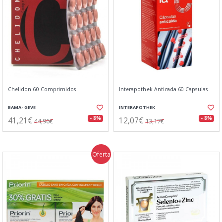
Chelidon 60 Comprimidos
Interapothek Anticada 60 Capsulas
BAMA- GEVE
INTERAPOTHEK
41,21€
12,07€
- 8%
- 8%
44,96€
13,17€
Oferta