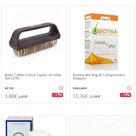
Beter Coffee Oclock Cepillo de Uñas
Biotina 400 Mcg 45 Comprimidos
Ref 22195
Drasanvi
BETER
DRASANVI
3,88€
10,36€
- 17%
- 13%
4,65€
11,90€