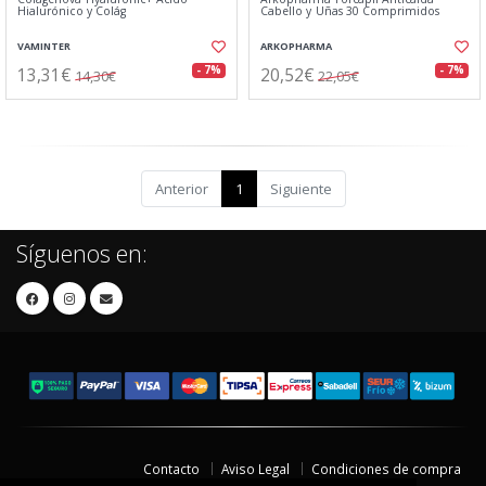
Hialurónico y Colág
Cabello y Uñas 30 Comprimidos
VAMINTER
ARKOPHARMA
13,31€
20,52€
- 7%
- 7%
14,30€
22,05€
Anterior
1
Siguiente
Síguenos en:
Contacto
Aviso Legal
Condiciones de compra