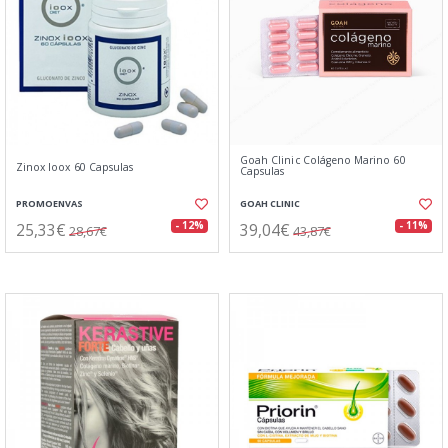
Goah Clinic Colágeno Marino 60
Zinox Ioox 60 Capsulas
Capsulas
PROMOENVAS
GOAH CLINIC
25,33€
39,04€
- 12%
- 11%
28,67€
43,87€