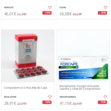
GENOVE
ISDIN
46,01€
36,08€
- 10%
- 10%
51,34€
40,26€
Arkopharma Forcapil Anticaída
Complidermol 5 Plus Alfa 60 Caps
Cabello y Uñas 90 Comprimidos
REIG JOFRE
ARKOPHARMA
28,91€
41,10€
- 10%
- 10%
32,25€
45,52€