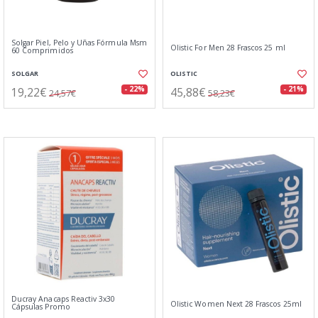
Solgar Piel, Pelo y Uñas Fórmula Msm
Olistic For Men 28 Frascos 25 ml
60 Comprimidos
SOLGAR
OLISTIC
19,22€
45,88€
- 22%
- 21%
24,57€
58,23€
Ducray Anacaps Reactiv 3x30
Olistic Women Next 28 Frascos 25ml
Cápsulas Promo