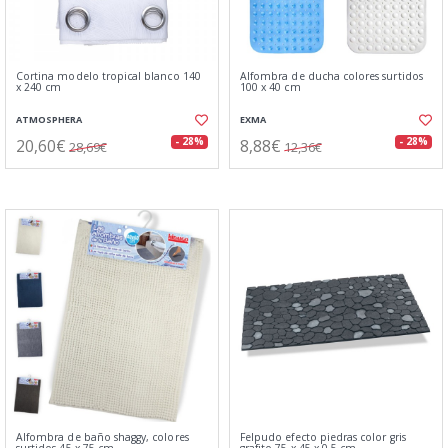
Cortina modelo tropical blanco 140
Alfombra de ducha colores surtidos
x 240 cm
100 x 40 cm
ATMOSPHERA
EXMA
20,60€
8,88€
- 28%
- 28%
28,69€
12,36€
Alfombra de baño shaggy, colores
Felpudo efecto piedras color gris