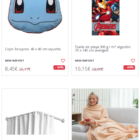
Toalla de playa 300 g / m² algodón
Cojin 3d aprox. 40 x 40 cm squirtle
70 x 140 cm avengers
NEW IMPORT
NEW IMPORT
8,45€
10,15€
- 44%
- 44%
15,17€
18,00€