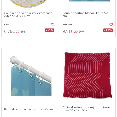
Cojín redondo poliéster estampado,
Barra de cortina blanca, 125 x 220
exterior, ø39 x 4 cm
cm
KSD
MIRTAK
6,76€
9,11€
- 61%
- 60%
17,32€
22,70€
Cojín algodón color rojo con lineas
Barra de cortina blanca, 75 x 125 cm
rosas 50 x 12 x 50 cm