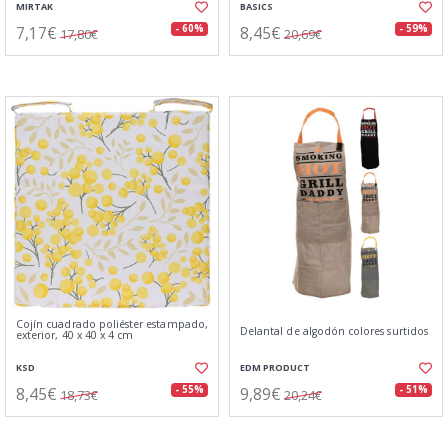
MIRTAK
BASICS
7,17€
8,45€
- 60%
- 59%
17,80€
20,69€
Cojín cuadrado poliéster estampado,
Delantal de algodón colores surtidos
exterior, 40 x 40 x 4 cm
KSD
EDM PRODUCT
8,45€
9,89€
- 55%
- 51%
18,73€
20,24€