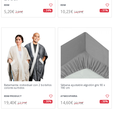
EDM
EDM
5,20€
10,23€
- 34%
- 31%
7,91€
14,91€
Batamanta individual con 2 bolsillos
Sábana ajustable algodón gris 90 x
colores surtidos
190 cm
EDM PRODUCT
ATMOSPHERA
19,40€
14,60€
- 30%
- 30%
27,71€
20,76€