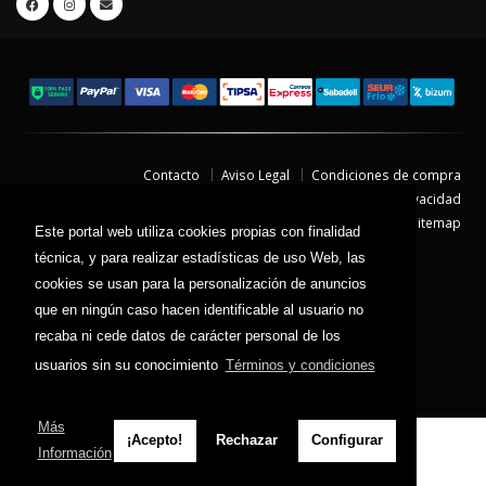
Contacto
Aviso Legal
Condiciones de compra
Política de envíos
Política de devolución
Política de Privacidad
Política de Cookies
Sitemap
Este portal web utiliza cookies propias con finalidad
© 2026 - Todos los derechos reservados.
técnica, y para realizar estadísticas de uso Web, las
cookies se usan para la personalización de anuncios
que en ningún caso hacen identificable al usuario no
recaba ni cede datos de carácter personal de los
usuarios sin su conocimiento
Términos y condiciones
Más
¡Acepto!
Rechazar
Configurar
Información