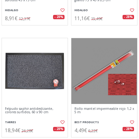
surtidos 45 x 75 cm
grafito 75 x 45 x 0,5 cm
HIDALGO
HIDALGO
8,91€
11,16€
- 28%
- 28%
12,37€
15,49€
Felpudo saphir antideslizante,
Rollo mantel impermeable rojo 1,2 x
colores surtidos, 60 x 90 cm
5 m
TARRES
BEST PRODUCTS
18,94€
4,49€
- 28%
- 28%
26,28€
6,22€