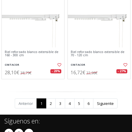
Riel reforzado blanco extensible de
Riel reforzado blanco extensible de
160 - 300 cm
70 - 120 cm
CINTACOR
CINTACOR
28,10€
16,72€
- 28%
- 27%
38,79€
22,98€
Anterior
1
2
3
4
5
6
Siguiente
Síguenos en: