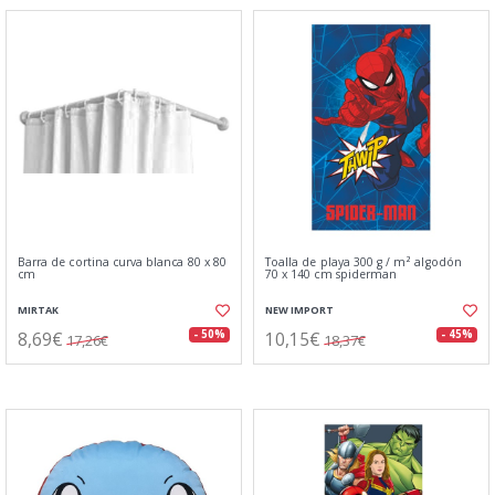
Barra de cortina curva blanca 80 x 80
Toalla de playa 300 g / m² algodón
cm
70 x 140 cm spiderman
MIRTAK
NEW IMPORT
8,69€
10,15€
- 50%
- 45%
17,26€
18,37€