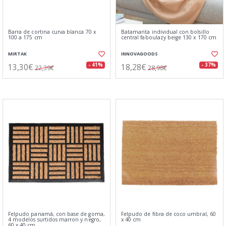
Barra de cortina curva blanca 70 x
Batamanta individual con bolsillo
100 a 175 cm
central faboulazy beige 130 x 170 cm
MIRTAK
INNOVAGOODS
13,30€
18,28€
- 41%
- 37%
22,39€
28,98€
Felpudo panamá, con base de goma,
Felpudo de fibra de coco umbral, 60
4 modelos surtidos marron y negro,
x 40 cm
60 x 40 cm