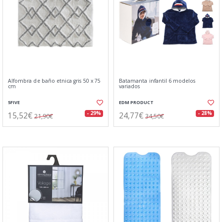
Alfombra de baño etnica gris 50 x 75
Batamanta infantil 6 modelos
cm
variados
5FIVE
EDM PRODUCT
15,52€
24,77€
- 29%
- 28%
21,90€
34,50€