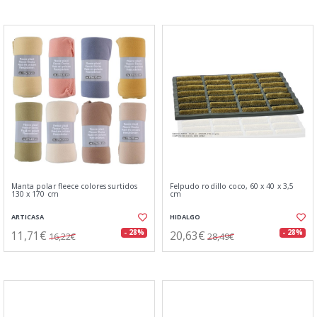
Manta polar fleece colores surtidos
Felpudo rodillo coco, 60 x 40 x 3,5
130 x 170 cm
cm
ARTICASA
HIDALGO
11,71€
20,63€
- 28%
- 28%
16,22€
28,49€