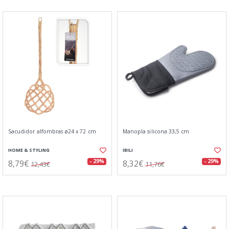
Sacudidor alfombras ø24 x 72 cm
Manopla silicona 33,5 cm
HOME & STYLING
IBILI
8,79€
8,32€
- 29%
- 29%
12,43€
11,76€