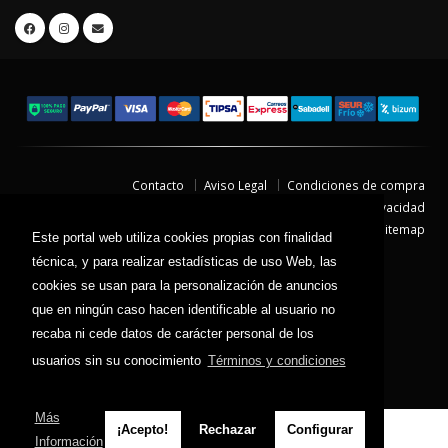
Contacto
Aviso Legal
Condiciones de compra
Política de envíos
Política de devolución
Política de Privacidad
Política de Cookies
Sitemap
Este portal web utiliza cookies propias con finalidad
© 2026 - Todos los derechos reservados.
técnica, y para realizar estadísticas de uso Web, las
cookies se usan para la personalización de anuncios
que en ningún caso hacen identificable al usuario no
recaba ni cede datos de carácter personal de los
usuarios sin su conocimiento
Términos y condiciones
Más
¡Acepto!
Rechazar
Configurar
Información