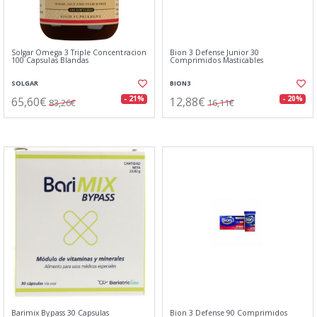
Solgar Omega 3 Triple Concentracion
Bion 3 Defense Junior 30
100 Capsulas Blandas
Comprimidos Masticables
SOLGAR
BION3
65,60€
12,88€
- 21%
- 20%
83,26€
16,11€
Barimix Bypass 30 Capsulas
Bion 3 Defense 90 Comprimidos