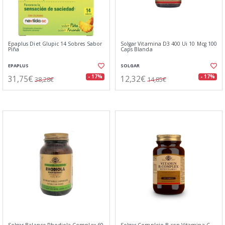
Epaplus Diet Glupic 14 Sobres Sabor
Solgar Vitamina D3 400 Ui 10 Mcg 100
Piña
Caps Blanda
EPAPLUS
SOLGAR
31,75€
12,32€
- 17%
- 17%
38,28€
14,85€