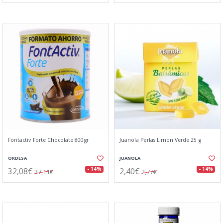
Fontactiv Forte Chocolate 800gr
Juanola Perlas Limon Verde 25 g
ORDESA
JUANOLA
32,08€
2,40€
- 14%
- 14%
37,11€
2,77€