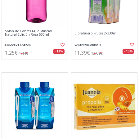
Solán de Cabras Agua Mineral
Bioralsuero Frutas 2x330ml
Natural Edición Rosa 500ml
SOLAN DE CABRAS
CASEN RECORDATI
1,25€
11,39€
- 13%
- 13%
1,44€
13,09€