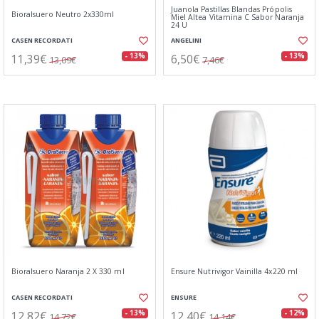
Juanola Pastillas Blandas Própolis
Bioralsuero Neutro 2x330ml
Miel Altea Vitamina C Sabor Naranja
24 U
CASEN RECORDATI
ANGELINI
11,39€
6,50€
- 13%
- 13%
13,09€
7,46€
Bioralsuero Naranja 2 X 330 ml
Ensure Nutrivigor Vainilla 4x220 ml
CASEN RECORDATI
ENSURE
12,82€
12,40€
- 13%
- 12%
14,72€
14,14€