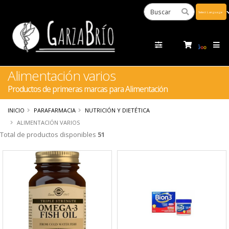
Powered
by
Tra
Alimentación varios
Productos de primeras marcas para Alimentación
INICIO
PARAFARMACIA
NUTRICIÓN Y DIETÉTICA
ALIMENTACIÓN VARIOS
Total de productos disponibles
51