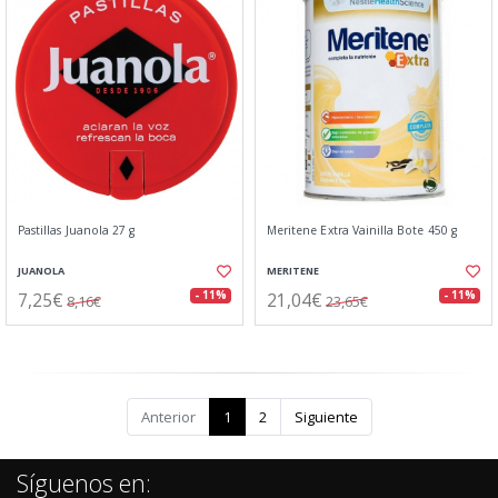
Pastillas Juanola 27 g
Meritene Extra Vainilla Bote 450 g
JUANOLA
MERITENE
7,25€
21,04€
- 11%
- 11%
8,16€
23,65€
Anterior
1
2
Siguiente
Síguenos en: