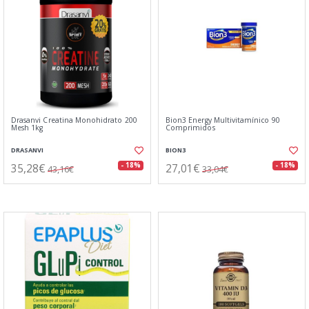
Drasanvi Creatina Monohidrato 200
Bion3 Energy Multivitamínico 90
Mesh 1kg
Comprimidos
DRASANVI
BION3
35,28€
27,01€
- 18%
- 18%
43,16€
33,04€