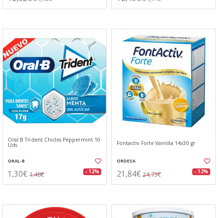
Oral B Trident Chicles Peppermint 10
Fontactiv Forte Vainilla 14x30 gr
Uds
ORAL-B
ORDESA
1,30€
21,84€
- 12%
- 12%
1,48€
24,73€