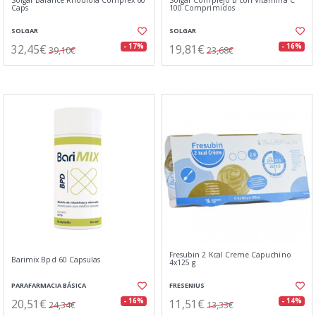
Solgar Balance Rhodiola Complex 60
Solgar Complejo B con Vitamina C
Caps
100 Comprimidos
SOLGAR
SOLGAR
32,45€
19,81€
- 17%
- 16%
39,10€
23,68€
Fresubin 2 Kcal Creme Capuchino
Barimix Bpd 60 Capsulas
4x125 g
PARAFARMACIA BÁSICA
FRESENIUS
20,51€
11,51€
- 16%
- 14%
24,34€
13,33€