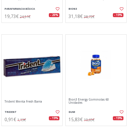
PARAFARMACIA BÁSICA
BION3
19,73€
31,18€
- 20%
- 19%
24,51€
38,72€
Bion3 Energy Gominolas 60
Trident Menta Fresh Barra
Unidades
TRIDENT
GUM
0,91€
15,83€
- 19%
- 19%
1,13€
19,65€