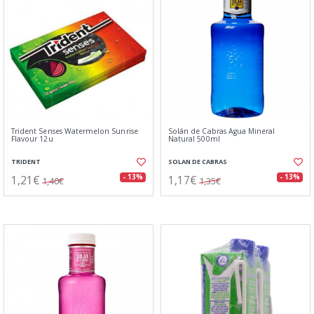
Trident Senses Watermelon Sunrise
Solán de Cabras Agua Mineral
Flavour 12u
Natural 500ml
TRIDENT
SOLAN DE CABRAS
1,21€
1,17€
- 13%
- 13%
1,40€
1,35€