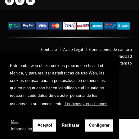
Contacto
Aviso Legal
Condiciones de compra
Política de envíos
Política de devolución
Política de Privacidad
Política de Cookies
Sitemap
Este portal web utiliza cookies propias con finalidad
© 2026 - Todos los derechos reservados.
técnica, y para realizar estadísticas de uso Web, las
cookies se usan para la personalización de anuncios
que en ningún caso hacen identificable al usuario no
recaba ni cede datos de carácter personal de los
usuarios sin su conocimiento
Términos y condiciones
Más
¡Acepto!
Rechazar
Configurar
Información