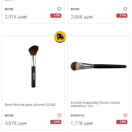
BETER
BETER
2,91€
2,66€
- 42%
- 37%
4,99€
4,23€
Eurostil maquillaje fluido cepillo
Beter Brocha para colorete 22250
cosmetico 1un
BETER
EUROSTIL
4,87€
1,77€
- 36%
- 32%
7,62€
2,60€