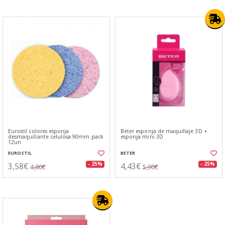
Eurostil colores esponja
Beter esponja de maquillaje 3D +
desmaquillante celulosa 90mm pack
esponja mini 3D
12un
EUROSTIL
BETER
3,58€
4,43€
- 25%
- 25%
4,80€
5,90€