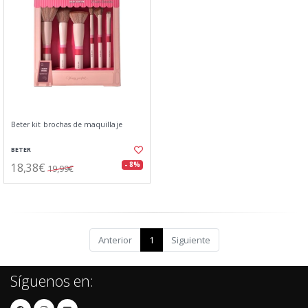
Beter kit brochas de maquillaje
BETER
18,38€
- 8%
19,99€
Anterior
1
Siguiente
Síguenos en: