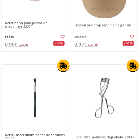
Beter borla para polvos de
Lussoni raindrop esponja beige 1un
maquillaje 22001
BETER
LUSSONI
0,96€
2,97€
- 59%
- 51%
2,35€
6,00€
Beter Pincel difuminador de sombras
Beter Riza pestañas Niquelado 22009
22244