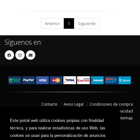
Anterior
1
Siguiente
Síguenos en:
Contacto
Aviso Legal
Condiciones de compra
Política de envíos
Política de devolución
Política de Privacidad
Política de Cookies
Sitemap
Este portal web utiliza cookies propias con finalidad
© 2026 - Todos los derechos reservados.
técnica, y para realizar estadísticas de uso Web, las
cookies se usan para la personalización de anuncios