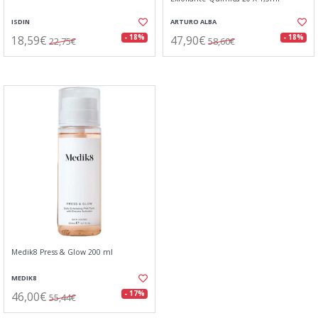
ISDIN
ARTURO ALBA
18,59€
47,90€
- 18%
- 18%
22,75€
58,60€
Medik8 Press & Glow 200 ml
MEDIK8
46,00€
- 17%
55,44€