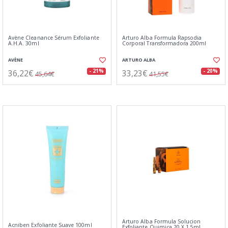
Avène Cleanance Sérum Exfoliante
Arturo Alba Formula Rapsodia
A.H.A. 30ml
Corporal Transformadora 200ml
AVÈNE
ARTURO ALBA
36,22€
33,23€
- 21%
- 20%
45,64€
41,55€
Arturo Alba Formula Solucion
Acniben Exfoliante Suave 100ml
Exfoliante Quimica 20 X 1,5ml