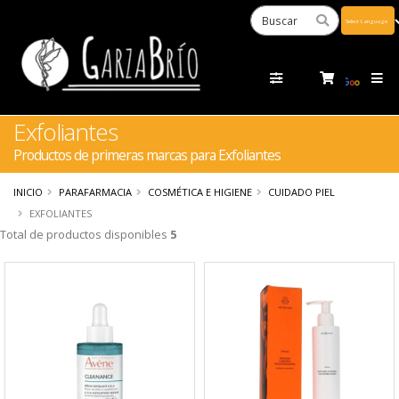
Powered
by
Tra
Exfoliantes
Productos de primeras marcas para Exfoliantes
INICIO
PARAFARMACIA
COSMÉTICA E HIGIENE
CUIDADO PIEL
EXFOLIANTES
Total de productos disponibles
5