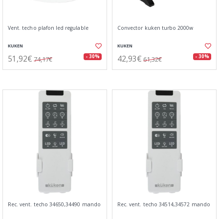
Vent. techo plafon led regulable
Convector kuken turbo 2000w
KUKEN
KUKEN
51,92€
42,93€
- 30%
- 30%
74,17€
61,32€
Rec. vent. techo 34650,34490 mando
Rec. vent. techo 34514,34572 mando