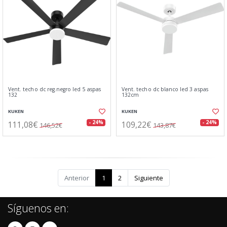
Vent. techo dc reg.negro led 5 aspas
Vent. techo dc blanco led 3 aspas
132
132cm
KUKEN
KUKEN
111,08€
109,22€
- 24%
- 24%
146,52€
143,87€
Anterior
1
2
Siguiente
Síguenos en: