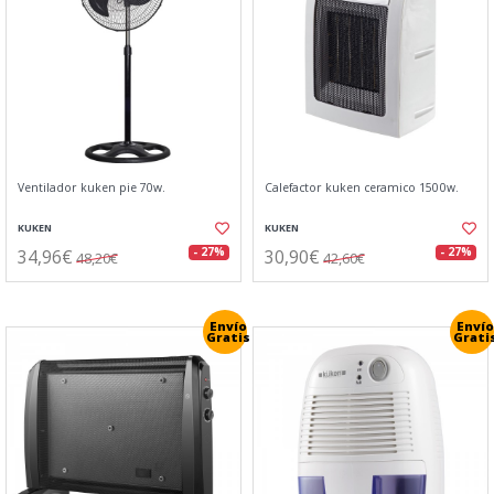
Ventilador kuken pie 70w.
Calefactor kuken ceramico 1500w.
KUKEN
KUKEN
34,96€
30,90€
- 27%
- 27%
48,20€
42,60€
Envío
Envío
Gratis
Grati