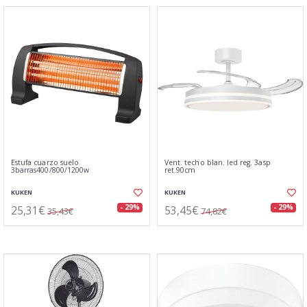
Estufa cuarzo suelo
Vent. techo blan. led reg. 3asp
3barras400/800/1200w
ret.90cm
KUKEN
KUKEN
25,31€
53,45€
- 29%
- 29%
35,43€
74,82€