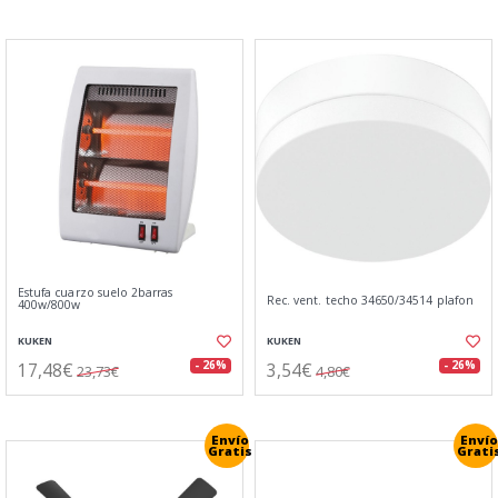
Estufa cuarzo suelo 2barras
Rec. vent. techo 34650/34514 plafon
400w/800w
KUKEN
KUKEN
17,48€
3,54€
- 26%
- 26%
23,73€
4,80€
Envío
Envío
Gratis
Grati