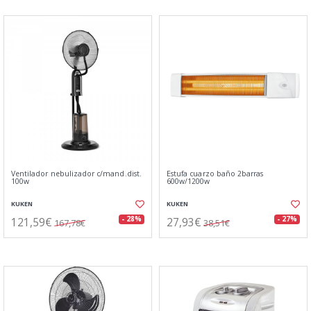
Ventilador nebulizador c/mand.dist.
Estufa cuarzo baño 2barras
100w
600w/1200w
KUKEN
KUKEN
121,59€
27,93€
- 28%
- 27%
167,78€
38,51€