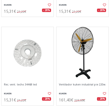
KUKEN
KUKEN
15,31€
15,31€
- 28%
- 28%
21,22€
21,22€
Rec. vent. techo 34468 led
Ventilador kuken industrial pie 220w.
KUKEN
KUKEN
15,31€
161,40€
- 28%
- 28%
21,22€
223,66€