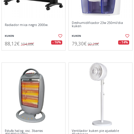
Deshumidificador 23w 250ml/dia
Radiador mica negro 2000w.
kuken
KUKEN
KUKEN
88,12€
79,30€
- 16%
- 14%
104,88€
92,28€
Estufa halog. osc. 3barras
Ventilador kuken pie ajustable