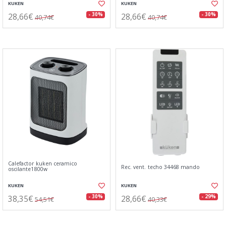
KUKEN
KUKEN
28,66€
28,66€
- 30%
- 30%
40,74€
40,74€
Calefactor kuken ceramico
Rec. vent. techo 34468 mando
oscilante1800w
KUKEN
KUKEN
38,35€
28,66€
- 30%
- 29%
54,51€
40,33€