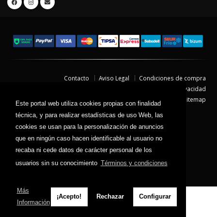
Contacto
Aviso Legal
Condiciones de compra
Política de envíos
Política de devolución
Política de Privacidad
Política de Cookies
Sitemap
Este portal web utiliza cookies propias con finalidad
© 2026 - Todos los derechos reservados.
técnica, y para realizar estadísticas de uso Web, las
cookies se usan para la personalización de anuncios
que en ningún caso hacen identificable al usuario no
recaba ni cede datos de carácter personal de los
usuarios sin su conocimiento
Términos y condiciones
Más
¡Acepto!
Rechazar
Configurar
Información