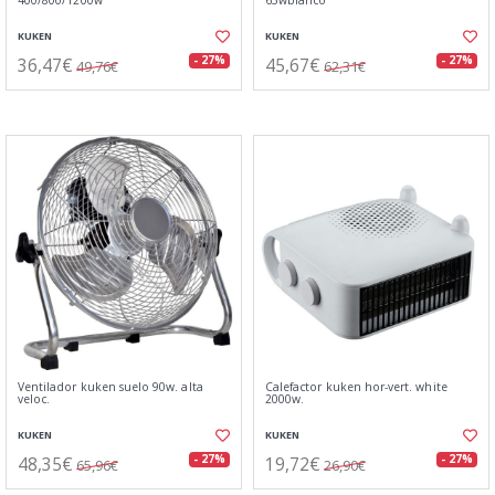
400/800/1200w
65wblanco
KUKEN
KUKEN
36,47€
45,67€
- 27%
- 27%
49,76€
62,31€
Ventilador kuken suelo 90w. alta
Calefactor kuken hor-vert. white
veloc.
2000w.
KUKEN
KUKEN
48,35€
19,72€
- 27%
- 27%
65,96€
26,90€