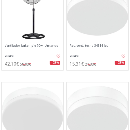
Ventilador kuken pie 70w. c/mando
Rec. vent. techo 34514 led
KUKEN
KUKEN
42,10€
15,31€
- 29%
- 28%
58,93€
21,33€