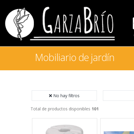
Mobiliario de jardín
No hay filtros
Total de productos disponibles
101