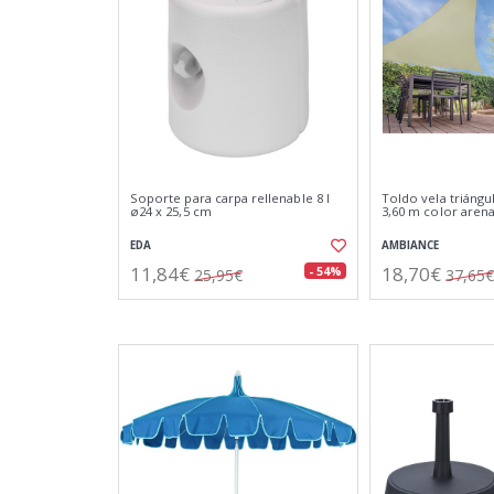
Soporte para carpa rellenable 8 l
Toldo vela triángul
ø24 x 25,5 cm
3,60 m color aren
EDA
AMBIANCE
11,84€
18,70€
- 54%
25,95€
37,65€