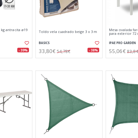
 kg antracita ø19
Mesa ovalada far
Toldo vela cuadrado beige 3 x 3 m
para exterior 72 
BASICS
IPAE PRO GARDEN
33,80€
55,06€
- 39%
- 38%
54,78€
83,8