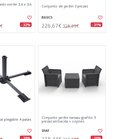
ado verde 3,6 x 3,6
Conjunto de jardín 3 piezas
BASICS
226,67€
- 32%
- 31%
5€
328,89€
Conjunto jardín nassau grafito 3
al plegable 4 patas
piezas antracita + cojines
SHAF
218,44€
- 30%
- 30%