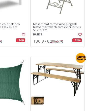
o color blanco
Mesa metálica/mosaico plegable
x 137 x 85 cm
bistro marrakech para exterior 58 x
58 x 76 cm
BASICS
136,97€
- 34%
- 34%
4€
206,57€
Envío
Gratis