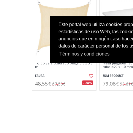
Este portal web utiliza cookies prop
estadísticas de uso Web, las cooki
anuncios que en ningún caso hacen 
datos de carácter personal de los 
Términos y condiciones
Toldo vela cuadrado beige 3,6 x 3,6
Mesa plegable 180 
m
tubo ø22 x 1.0 mm
FAURA
EDM PRODUCT
48,55€
79,08€
- 28%
67,59€
93,61€