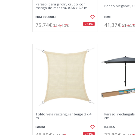
Parasol para jardín, crudo con
Banco plegable, 18
mango de madera, ø2,6 x 2,2 m
EDM PRODUCT
EDM
75,74€
41,37€
- 34%
114,15€
61,55€
Toldo vela rectangular beige 3 x 4
Parasol rectangular
m
cm
FAURA
BASICS
46,69€
33,80€
- 31%