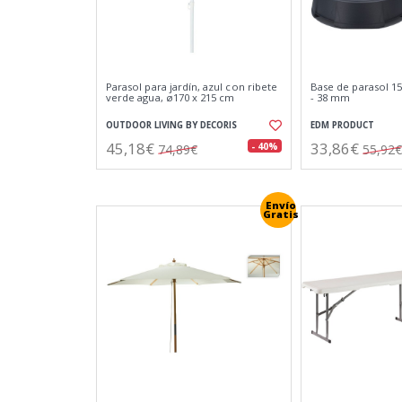
Parasol para jardín, azul con ribete
Base de parasol 15
verde agua, ø170 x 215 cm
- 38 mm
OUTDOOR LIVING BY DECORIS
EDM PRODUCT
45,18€
33,86€
- 40%
74,89€
55,92€
Envío
Gratis