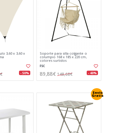
ulo 3,60 x 3,60 x
Soporte para silla colgante o
ema
columpio 168 x 185 x 220 cm,
colores surtidos
FSC
89,88€
- 50%
- 40%
7€
148,68€
Envío
Gratis