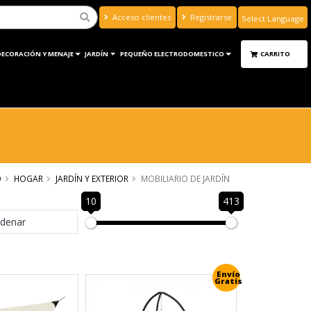
Acceso clientes
Registrarse
Powered by
Translate
DECORACIÓN Y MENAJE
JARDÍN
PEQUEÑO ELECTRODOMESTICO
CARRITO
O
HOGAR
JARDÍN Y EXTERIOR
MOBILIARIO DE JARDÍN
10
413
denar
Envío
Gratis