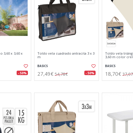
o 3,60 x 3,60 x
Toldo vela cuadrado antracita 3 x 3
Toldo vela triáng
a
m
3,60 m color cr
BASICS
BASICS
27,49€
18,70€
- 50%
- 50%
54,78€
37,0