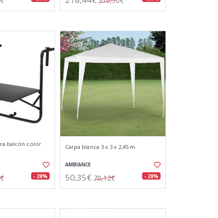
3€
310,50€
ra balcón color
Carpa blanca 3 x 3 x 2,45 m
AMBIANCE
50,35€
- 28%
- 28%
8€
70,12€