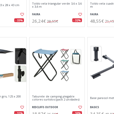
Toldo vela triangular verde 3,6 x 3,6
Toldo vela cuadr
3 x 28 x 43 cm
x 3,6 m
m
FAURA
FAURA
26,24€
48,55€
- 33%
- 32%
38,55€
71,1
 gris, 125 x 200
Taburete de camping plegable
Base parasol met
colores surtidos (pack 2 unidades)
REDCLIFFS OUTDOOR
BASICS
18,87€
34,35€
- 31%
- 30%