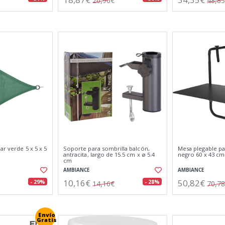
26,96€
48,8
ar verde 5 x 5 x 5
Soporte para sombrilla balcón,
Mesa plegable pa
antracita, largo de 15.5 cm x ø 5.4
negro 60 x 43 cm
cm
AMBIANCE
AMBIANCE
10,16€
50,82€
- 29%
- 28%
14,16€
70,7
Envío
Gratis