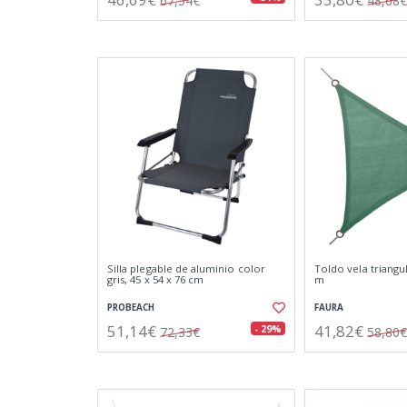
67,54€
48,68€
Silla plegable de aluminio color
Toldo vela triangul
gris, 45 x 54 x 76 cm
m
PROBEACH
FAURA
51,14€
41,82€
- 29%
72,33€
58,80€