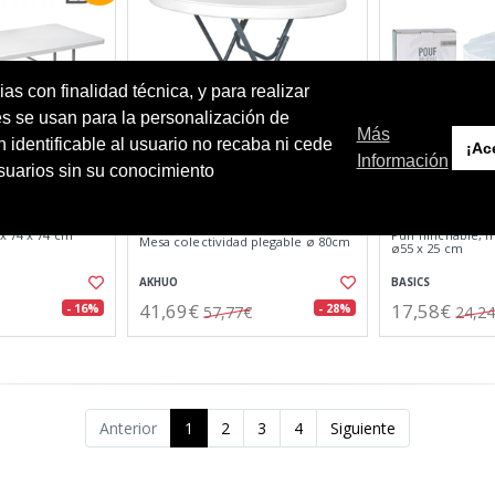
ias con finalidad técnica, y para realizar
es se usan para la personalización de
Más
identificable al usuario no recaba ni cede
¡Ac
Información
usuarios sin su conocimiento
x 74 x 74 cm
Puff hinchable, 
Mesa colectividad plegable ø 80cm
ø55 x 25 cm
AKHUO
BASICS
41,69€
17,58€
- 16%
- 28%
57,77€
24,2
Anterior
1
2
3
4
Siguiente