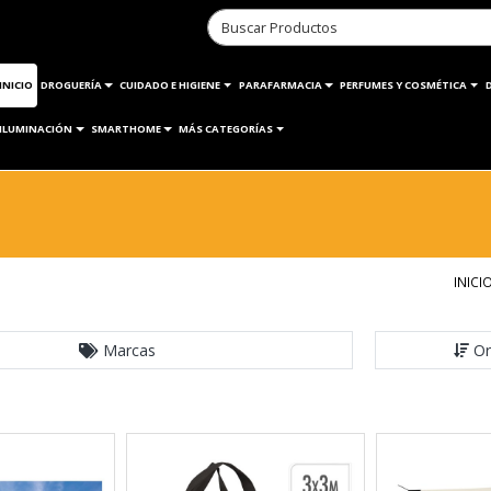
INICIO
DROGUERÍA
CUIDADO E HIGIENE
PARAFARMACIA
PERFUMES Y COSMÉTICA
ILUMINACIÓN
SMARTHOME
MÁS CATEGORÍAS
INICI
Marcas
Or