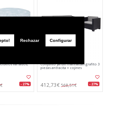
epto!
Rechazar
Configurar
modelos variados,
Conjunto jardín manhattan grafito 3
piezas antracita + cojines
412,73€
- 27%
- 27%
4€
568,51€