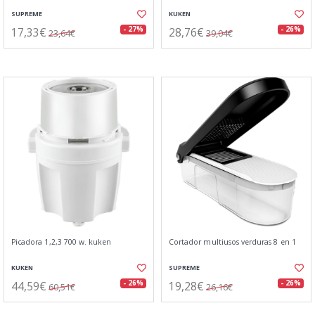
SUPREME
KUKEN
17,33€
28,76€
- 27%
- 26%
23,64€
39,04€
Picadora 1,2,3 700 w. kuken
Cortador multiusos verduras 8 en 1
KUKEN
SUPREME
44,59€
19,28€
- 26%
- 26%
60,51€
26,16€