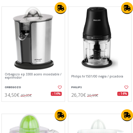
Orbegozo ep 3300 acero inoxidable /
Philips hr1501/00 negra / picadora
exprimidor
ORBEGOZO
PHILIPS
34,50€
26,70€
- 14%
- 14%
40,05€
30,99€