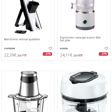
Exprimidor naranjas kuken 60w.
Mandolina vertical ajustable
bat.plas
SUPREME
KUKEN
22,39€
24,11€
- 27%
- 27%
30,71€
33,06€