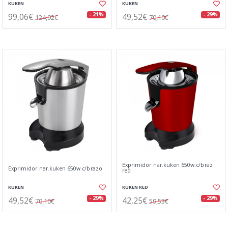
KUKEN
KUKEN
99,06€
49,52€
- 21%
- 29%
124,92€
70,10€
Exprimidor nar.kuken 650w.c/braz
Exprimidor nar.kuken 650w.c/brazo
red
KUKEN
KUKEN RED
49,52€
42,25€
- 29%
- 29%
70,10€
59,53€