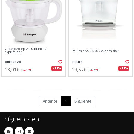
Orbegozo ep 2000 blanco /
Philips hr2738/00 / exprimidor
exprimidor
ORBEGOZO
PHILIPS
13,01€
19,57€
- 14%
- 14%
15,10€
22,71€
Anterior
1
Siguiente
Síguenos en: