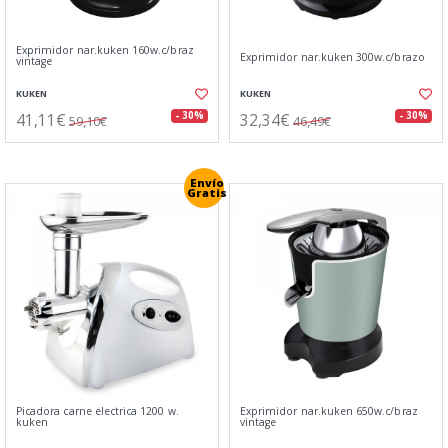
Exprimidor nar.kuken 160w.c/braz
Exprimidor nar.kuken 300w.c/brazo
vintage
KUKEN
KUKEN
41,11€
32,34€
- 30%
- 30%
59,10€
46,49€
Envío
Gratis
Picadora carne electrica 1200 w.
Exprimidor nar.kuken 650w.c/braz
kuken
vintage