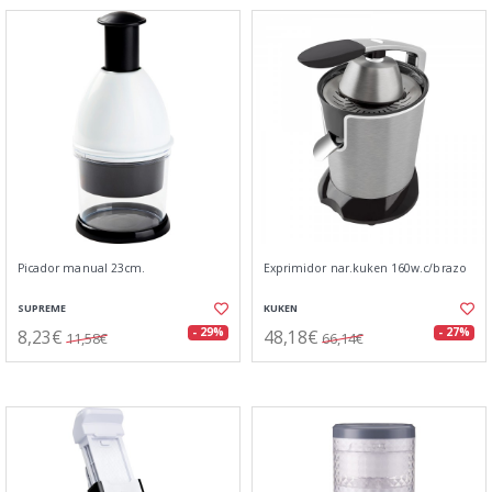
Picador manual 23cm.
Exprimidor nar.kuken 160w.c/brazo
SUPREME
KUKEN
8,23€
48,18€
- 29%
- 27%
11,58€
66,14€