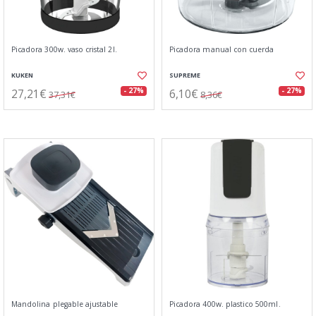
Picadora 300w. vaso cristal 2l.
Picadora manual con cuerda
KUKEN
SUPREME
27,21€
6,10€
- 27%
- 27%
37,31€
8,36€
Mandolina plegable ajustable
Picadora 400w. plastico 500ml.