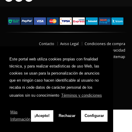
Contacto
Aviso Legal
Condiciones de compra
Política de envíos
Política de devolución
Política de Privacidad
Política de Cookies
Sitemap
Este portal web utiliza cookies propias con finalidad
© 2026 - Todos los derechos reservados.
técnica, y para realizar estadísticas de uso Web, las
cookies se usan para la personalización de anuncios
que en ningún caso hacen identificable al usuario no
recaba ni cede datos de carácter personal de los
usuarios sin su conocimiento
Términos y condiciones
Más
¡Acepto!
Rechazar
Configurar
Información