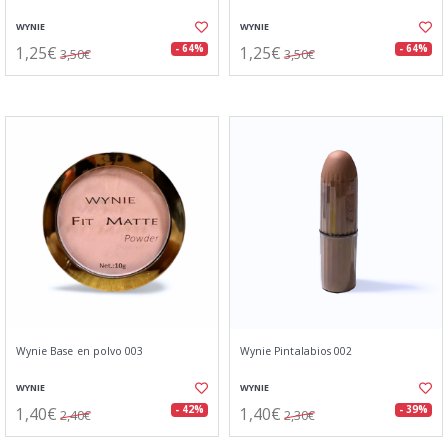
WYNIE
WYNIE
1,25€
1,25€
- 64%
- 64%
3,50€
3,50€
Wynie Base en polvo 003
Wynie Pintalabios 002
WYNIE
WYNIE
1,40€
1,40€
- 42%
- 39%
2,40€
2,30€