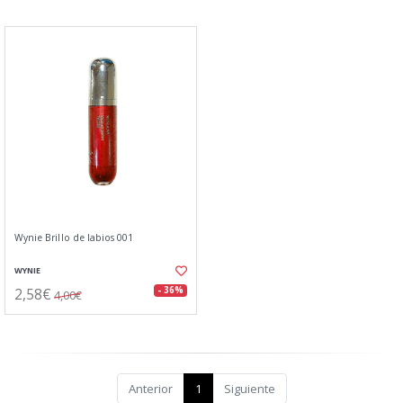
Wynie Brillo de labios 001
WYNIE
2,58€
- 36%
4,00€
Anterior
1
Siguiente