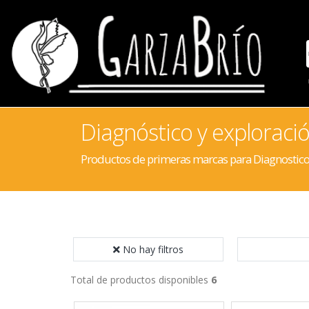
Diagnóstico y exploraci
Productos de primeras marcas para Diagnostico
No hay filtros
Total de productos disponibles
6