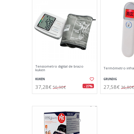
Tensiometro digital de brazo
Termómetro infrar
kuken
KUKEN
GRUNDIG
37,28€
27,58€
- 27%
50,90€
36,80€