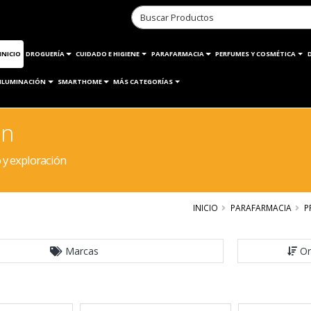
INICIO
DROGUERÍA
CUIDADO E HIGIENE
PARAFARMACIA
PERFUMES Y COSMÉTICA
ILUMINACIÓN
SMARTHOME
MÁS CATEGORÍAS
ón
 y exploración
INICIO
PARAFARMACIA
P
Marcas
Or