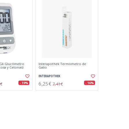
Gk Glucómetro
Interapothek Termometro de
osa y Cetonas)
Galio
INTERAPOTHEK
6,25€
- 19%
- 16%
9€
7,41€