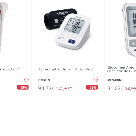
Glucomen Areo 
rojo 3 en 1
Tensiometro Omron M3 Confort
(Medidor de Gluc
OMRON
MENARINI
94,72€
31,62€
- 25%
- 22%
121,07€
38,9