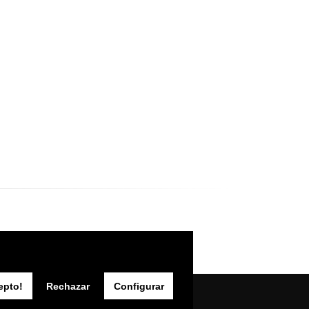
epto!
Rechazar
Configurar