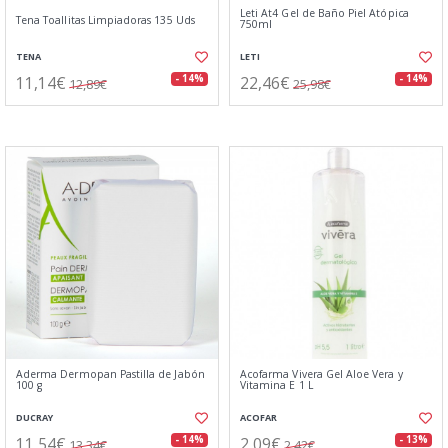
Leti At4 Gel de Baño Piel Atópica
Tena Toallitas Limpiadoras 135 Uds
750ml
TENA
LETI
11,14€
22,46€
- 14%
- 14%
12,89€
25,98€
Aderma Dermopan Pastilla de Jabón
Acofarma Vivera Gel Aloe Vera y
100 g
Vitamina E 1 L
DUCRAY
ACOFAR
11,54€
2,09€
- 14%
- 13%
13,34€
2,42€