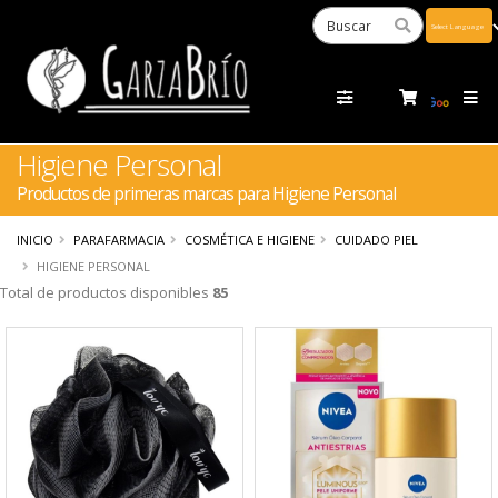
Powered
by
Tra
Higiene Personal
Productos de primeras marcas para Higiene Personal
INICIO
PARAFARMACIA
COSMÉTICA E HIGIENE
CUIDADO PIEL
HIGIENE PERSONAL
Total de productos disponibles
85