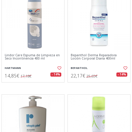
Lindor Care Espuma de Limpieza en
Bepanthol Derma Reparadora
Seco Incontinencia 400 ml
Loción Corporal Diaria 400ml
HARTMANN
BEPANTHOL
14,85€
22,17€
- 14%
- 14%
17,18€
25,65€