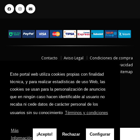
Contacto
Aviso Legal
Condiciones de compra
Política de envíos
Política de devolución
Política de Privacidad
Política de Cookies
Sitemap
Este portal web utiliza cookies propias con finalidad
© 2026 - Todos los derechos reservados.
técnica, y para realizar estadísticas de uso Web, las
cookies se usan para la personalización de anuncios
que en ningún caso hacen identificable al usuario no
recaba ni cede datos de carácter personal de los
usuarios sin su conocimiento
Términos y condiciones
Más
¡Acepto!
Rechazar
Configurar
Información