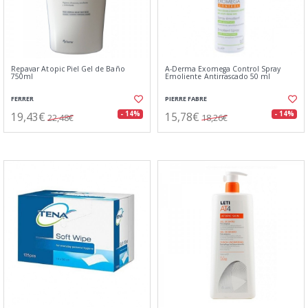
Repavar Atopic Piel Gel de Baño
A-Derma Exomega Control Spray
750ml
Emoliente Antirrascado 50 ml
FERRER
PIERRE FABRE
19,43€
15,78€
- 14%
- 14%
22,48€
18,26€