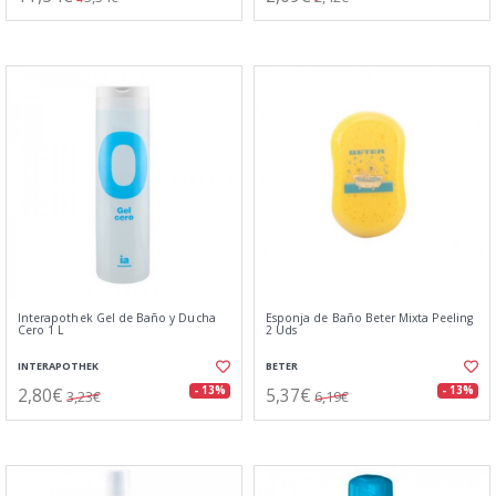
Interapothek Gel de Baño y Ducha
Esponja de Baño Beter Mixta Peeling
Cero 1 L
2 Uds
INTERAPOTHEK
BETER
2,80€
5,37€
- 13%
- 13%
3,23€
6,19€