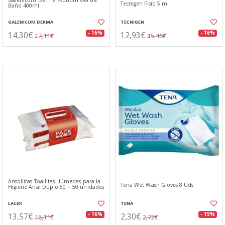
Galenicum Derma Psorium Gel de
Tecnigen Fisio 5 ml
Baño 400ml
GALENICUM DERMA
TECNIGEN
14,30€
12,93€
- 16%
- 16%
17,11€
15,46€
Ansollitas Toallitas Húmedas para la
Tena Wet Wash Gloves 8 Uds
Higiene Anal Duplo 50 + 50 unidades
LACER
TENA
13,57€
2,30€
- 16%
- 15%
16,11€
2,72€