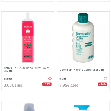
Betres On Gel de Baño Frutos Rojos
Germisdin Higiene Corporal 250 ml
750 ml
BETRES
ISDIN
3,05€
7,95€
- 14%
- 14%
3,53€
9,20€