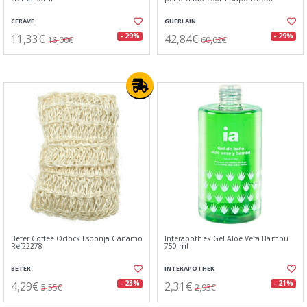
CERAVE
GUERLAIN
11,33€
42,84€
- 29%
- 29%
16,00€
60,02€
Beter Coffee Oclock Esponja Cañamo
Interapothek Gel Aloe Vera Bambu
Ref22278
750 ml
BETER
INTERAPOTHEK
4,29€
2,31€
- 23%
- 21%
5,55€
2,93€