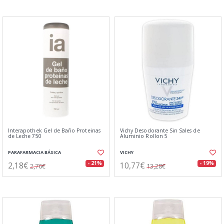
Interapothek Gel de Baño Proteinas
Vichy Desodorante Sin Sales de
de Leche 750
Aluminio Rollon 5
PARAFARMACIA BÁSICA
VICHY
2,18€
10,77€
- 21%
- 19%
2,76€
13,28€