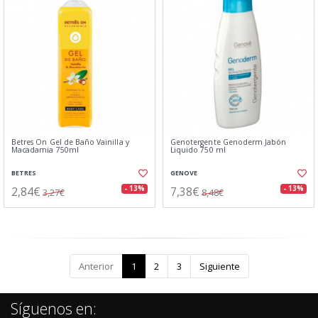
Betres On Gel de Baño Vainilla y
Genotergente Genoderm Jabón
Macadamia 750ml
Liquido 750 ml
BETRES
GENOVE
2,84€
7,38€
- 13%
- 13%
3,27€
8,48€
Anterior
1
2
3
Siguiente
Síguenos en: