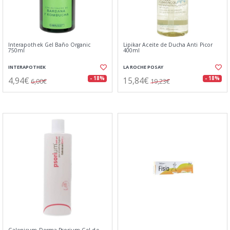
Interapothek Gel Baño Organic
Lipikar Aceite de Ducha Anti Picor
750ml
400ml
INTERAPOTHEK
LA ROCHE POSAY
4,94€
15,84€
- 18%
- 18%
6,00€
19,23€