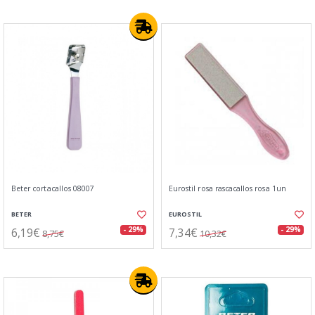
Beter cortacallos 08007
Eurostil rosa rascacallos rosa 1un
BETER
EUROSTIL
6,19€
7,34€
- 29%
- 29%
8,75€
10,32€