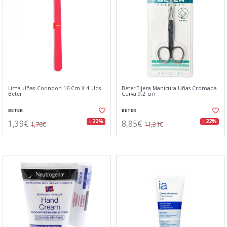
Lima Uñas Corindon 16 Cm X 4 Uds
Beter Tijera Manicura Uñas Cromada
Beter
Curva 9,2 cm
BETER
BETER
1,39€
8,85€
- 22%
- 22%
1,78€
11,31€