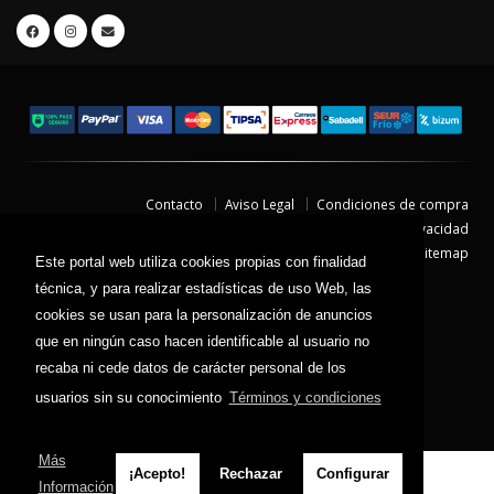
Contacto
Aviso Legal
Condiciones de compra
Política de envíos
Política de devolución
Política de Privacidad
Política de Cookies
Sitemap
Este portal web utiliza cookies propias con finalidad
© 2026 - Todos los derechos reservados.
técnica, y para realizar estadísticas de uso Web, las
cookies se usan para la personalización de anuncios
que en ningún caso hacen identificable al usuario no
recaba ni cede datos de carácter personal de los
usuarios sin su conocimiento
Términos y condiciones
Más
¡Acepto!
Rechazar
Configurar
Información