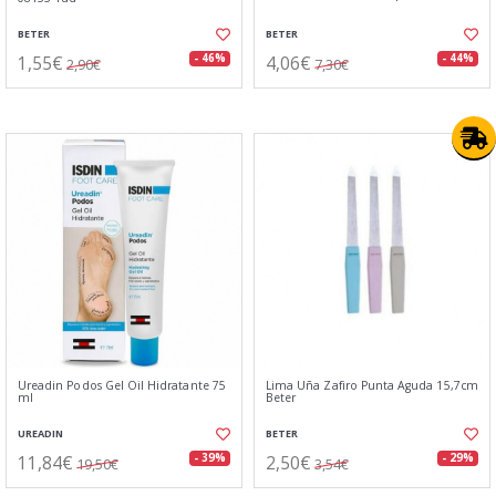
BETER
BETER
1,55€
4,06€
- 46%
- 44%
2,90€
7,30€
Ureadin Podos Gel Oil Hidratante 75
Lima Uña Zafiro Punta Aguda 15,7cm
ml
Beter
UREADIN
BETER
11,84€
2,50€
- 39%
- 29%
19,50€
3,54€