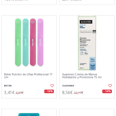
Beter Pulidor de Uñas Profesional 17
Suavinex Crema de Manos
cm
Hidratante y Protectora 75 ml
BETER
SUAVINEX
3,41€
8,56€
- 16%
- 16%
4,07€
10,17€