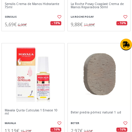
Sensilis Crema de Manos Hidratante
La Roche Posay Cicaplast Crema de
75ml
Manos Reparadora 50ml
SENSILIS
LA ROCHE POSAY
5,69€
9,88€
- 18%
- 16%
6,90€
11,83€
Mavala Quita Cuticulas 1 Envase 10
Beter piedra pómez natural 1 ud
ml
MAVALA
BETER
13,19€
2,97€
- 16%
- 16%
15,77€
3,55€