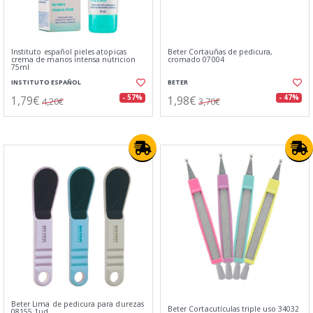
Instituto español pieles atopicas
Beter Cortauñas de pedicura,
crema de manos intensa nutricion
cromado 07004
75ml
INSTITUTO ESPAÑOL
BETER
1,79€
1,98€
- 57%
- 47%
4,20€
3,70€
Beter Lima de pedicura para durezas
Beter Cortacutículas triple uso 34032
08155 1ud