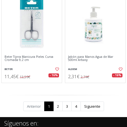
Beter Tijera Manicura Pieles Curva
Jabón para Manos Agua de Mar
Cromada 9,2 cm
500ml Arbasy
BETER
ALDEM
11,45€
2,31€
- 16%
- 16%
13,59€
2,74€
Anterior
1
2
3
4
Siguiente
Síguenos en: