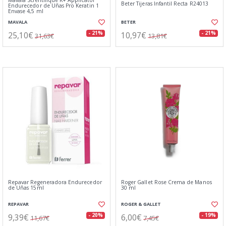
Mavala Scientifique K+ Applicator
Beter Tijeras Infantil Recta R24013
Endurecedor de Uñas Pro Keratin 1
Envase 4,5 ml
MAVALA
BETER
25,10€
10,97€
- 21%
- 21%
31,63€
13,81€
Repavar Regeneradora Endurecedor
Roger Gallet Rose Crema de Manos
de Uñas 15ml
30 ml
REPAVAR
ROGER & GALLET
9,39€
6,00€
- 20%
- 19%
11,67€
7,45€