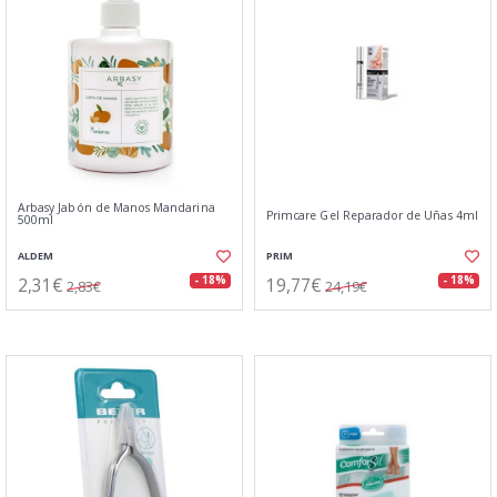
Arbasy Jabón de Manos Mandarina
Primcare Gel Reparador de Uñas 4ml
500ml
ALDEM
PRIM
2,31€
19,77€
- 18%
- 18%
2,83€
24,19€