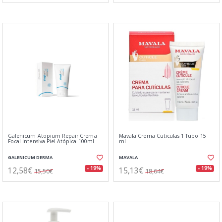
Galenicum Atopium Repair Crema
Mavala Crema Cuticulas 1 Tubo 15
Focal Intensiva Piel Atópica 100ml
ml
GALENICUM DERMA
MAVALA
12,58€
15,13€
- 19%
- 19%
15,50€
18,64€