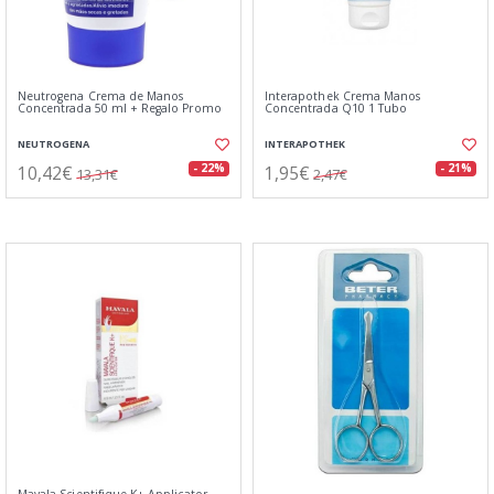
Neutrogena Crema de Manos
Interapothek Crema Manos
Concentrada 50 ml + Regalo Promo
Concentrada Q10 1 Tubo
NEUTROGENA
INTERAPOTHEK
10,42€
1,95€
- 22%
- 21%
13,31€
2,47€