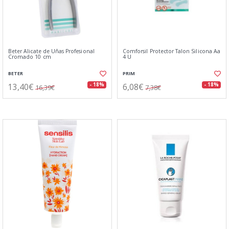
Beter Alicate de Uñas Profesional
Comforsil Protector Talon Silicona Aa
Cromado 10 cm
4 U
BETER
PRIM
13,40€
6,08€
- 18%
- 18%
16,39€
7,38€