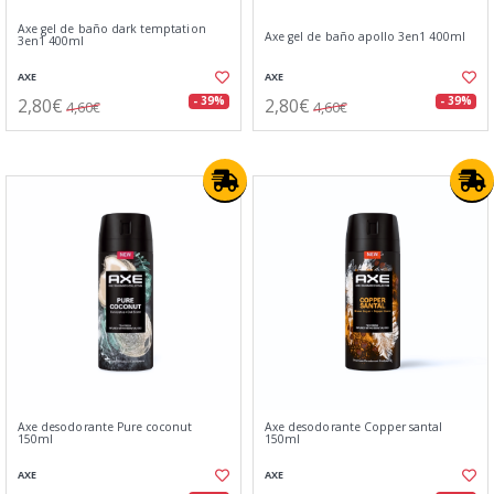
Axe gel de baño dark temptation
Axe gel de baño apollo 3en1 400ml
3en1 400ml
AXE
AXE
2,80€
2,80€
- 39%
- 39%
4,60€
4,60€
Axe desodorante Pure coconut
Axe desodorante Copper santal
150ml
150ml
AXE
AXE