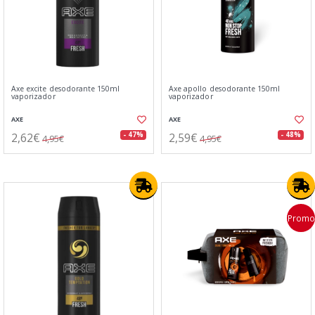
Axe excite desodorante 150ml
Axe apollo desodorante 150ml
vaporizador
vaporizador
AXE
AXE
2,62€
2,59€
- 47%
- 48%
4,95€
4,95€
Promo