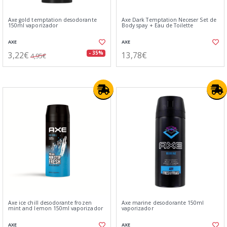
Axe gold temptation desodorante
Axe Dark Temptation Neceser Set de
150ml vaporizador
Body spay + Eau de Toilette
AXE
AXE
3,22€
13,78€
- 35%
4,95€
Axe ice chill desodorante frozen
Axe marine desodorante 150ml
mint and lemon 150ml vaporizador
vaporizador
AXE
AXE