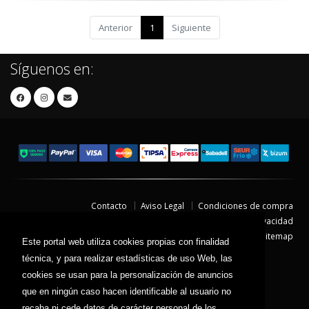
Anterior
1
Siguiente
Síguenos en:
Contacto
Aviso Legal
Condiciones de compra
Política de envíos
Política de devolución
Política de Privacidad
Política de Cookies
Sitemap
Este portal web utiliza cookies propias con finalidad
© 2026 - Todos los derechos reservados.
técnica, y para realizar estadísticas de uso Web, las
cookies se usan para la personalización de anuncios
que en ningún caso hacen identificable al usuario no
recaba ni cede datos de carácter personal de los