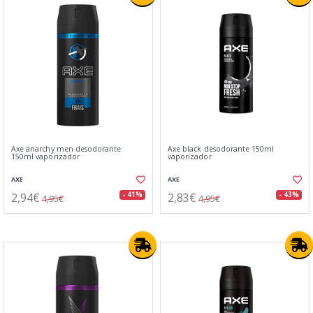
Axe anarchy men desodorante
Axe black desodorante 150ml
150ml vaporizador
vaporizador
AXE
AXE
2,94€
2,83€
- 41%
- 43%
4,95€
4,95€