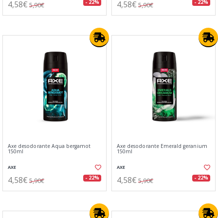
4,58€
4,58€
- 22%
- 22%
5,90€
5,90€
Axe desodorante Aqua bergamot
Axe desodorante Emerald geranium
150ml
150ml
AXE
AXE
4,58€
4,58€
- 22%
- 22%
5,90€
5,90€