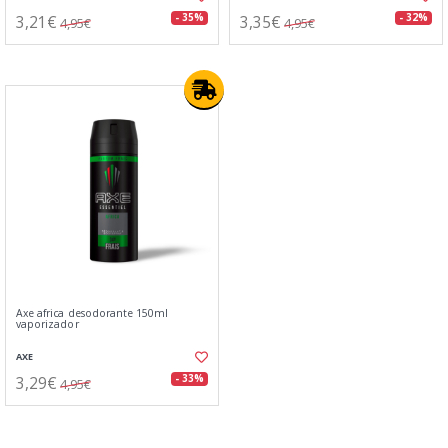
3,21€
3,35€
- 35%
- 32%
4,95€
4,95€
Axe africa desodorante 150ml
vaporizador
AXE
3,29€
- 33%
4,95€