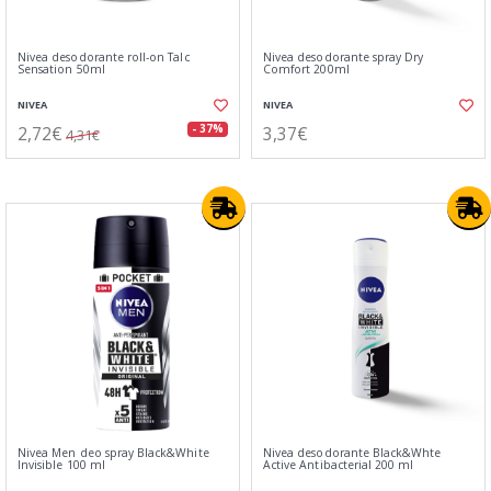
Nivea desodorante roll-on Talc
Nivea desodorante spray Dry
Sensation 50ml
Comfort 200ml
NIVEA
NIVEA
2,72€
3,37€
- 37%
4,31€
Nivea Men deo spray Black&White
Nivea desodorante Black&Whte
Invisible 100 ml
Active Antibacterial 200 ml