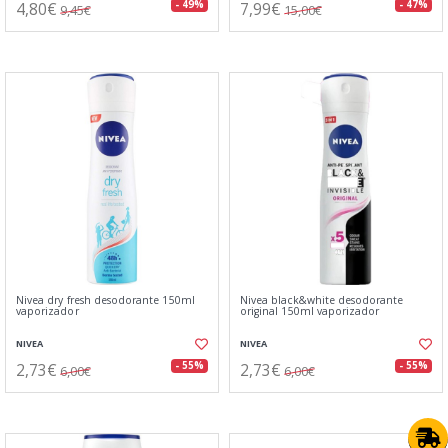
4,80€
7,99€
- 49%
- 47%
9,45€
15,00€
Nivea dry fresh desodorante 150ml
Nivea black&white desodorante
vaporizador
original 150ml vaporizador
NIVEA
NIVEA
2,73€
2,73€
- 55%
- 55%
6,00€
6,00€