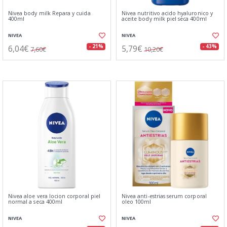
Nivea body milk Repara y cuida
Nivea nutritivo acido hyaluronico y
400ml
aceite body milk piel seca 400ml
NIVEA
NIVEA
6,04€
5,79€
- 21%
- 43%
7,60€
10,20€
Nivea aloe vera locion corporal piel
Nivea anti-estrias serum corporal
normal a seca 400ml
oleo 100ml
NIVEA
NIVEA