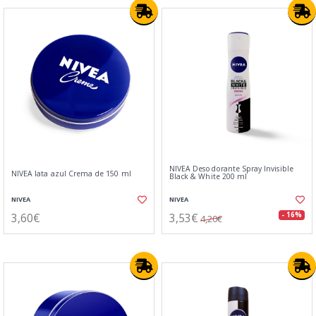
NIVEA Desodorante Spray Invisible
NIVEA lata azul Crema de 150 ml
Black & White 200 ml
NIVEA
NIVEA
3,60€
3,53€
- 16%
4,20€