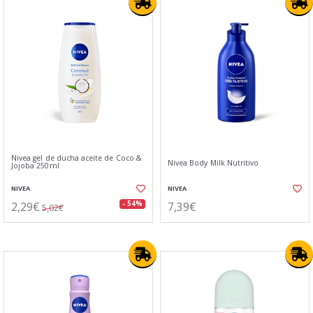
Nivea gel de ducha aceite de Coco &
Nivea Body Milk Nutritivo
Jojoba 250ml
NIVEA
NIVEA
2,29€
7,39€
- 54%
5,02€