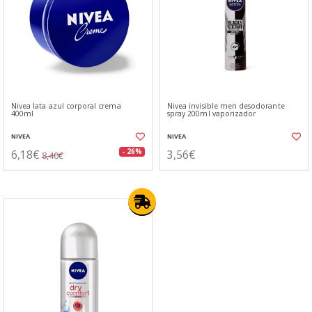
Nivea lata azul corporal crema
Nivea invisible men desodorante
400ml
spray 200ml vaporizador
NIVEA
NIVEA
6,18€
3,56€
- 26%
8,40€