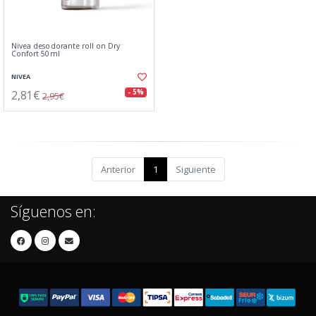
Nivea desodorante roll on Dry
Confort 50ml
NIVEA
2,81€
- 5%
2,95€
Anterior
1
Siguiente
Síguenos en: