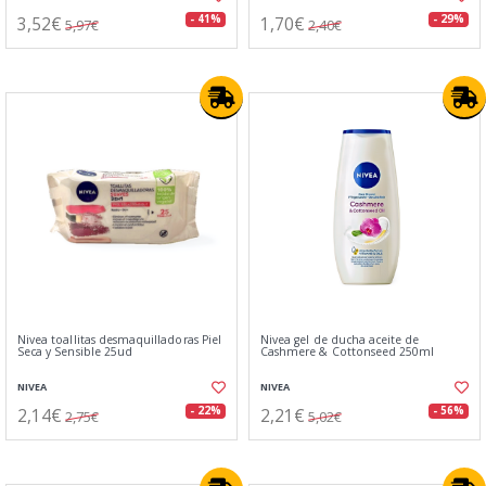
3,52€
1,70€
- 41%
- 29%
5,97€
2,40€
Nivea toallitas desmaquilladoras Piel
Nivea gel de ducha aceite de
Seca y Sensible 25ud
Cashmere & Cottonseed 250ml
NIVEA
NIVEA
2,14€
2,21€
- 22%
- 56%
2,75€
5,02€