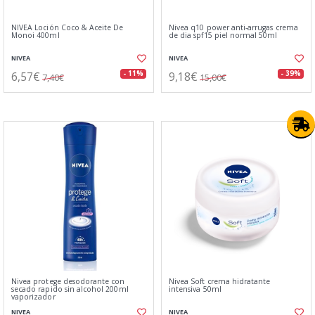
NIVEA Loción Coco & Aceite De
Nivea q10 power anti-arrugas crema
Monoi 400ml
de dia spf15 piel normal 50ml
NIVEA
NIVEA
6,57€
9,18€
- 11%
- 39%
7,40€
15,00€
Nivea protege desodorante con
Nivea Soft crema hidratante
secado rapido sin alcohol 200ml
intensiva 50ml
vaporizador
NIVEA
NIVEA