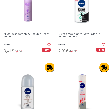
Nivea desodorante SP Double Effect
Nivea desodorante B&W Invisible
200ml
Active roll-on 50ml
NIVEA
NIVEA
3,41€
2,93€
- 25%
- 37%
4,54€
4,67€