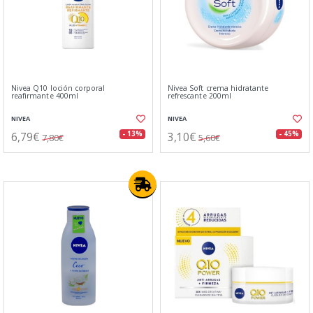
Nivea Q10 loción corporal
Nivea Soft crema hidratante
reafirmante 400ml
refrescante 200ml
NIVEA
NIVEA
6,79€
3,10€
- 13%
- 45%
7,80€
5,60€