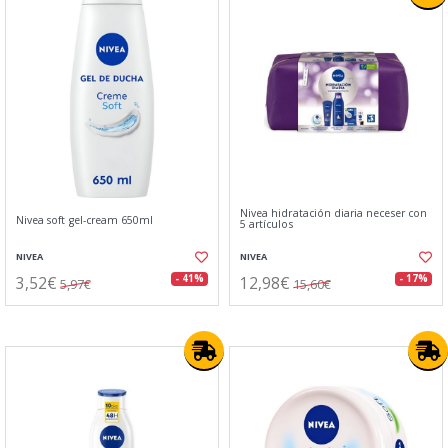
Nivea hidratación diaria neceser con
Nivea soft gel-cream 650ml
5 artículos
NIVEA
NIVEA
3,52€
12,98€
- 41%
- 17%
5,97€
15,60€