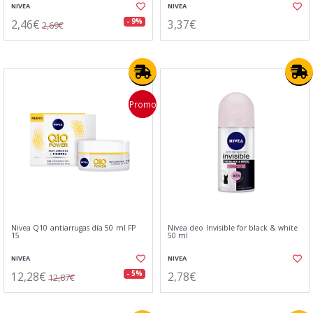
NIVEA
NIVEA
2,46€
3,37€
- 9%
2,69€
Promo
Nivea Q10 antiarrugas día 50 ml FP
Nivea deo Invisible for black & white
15
50 ml
NIVEA
NIVEA
12,28€
2,78€
- 5%
12,87€