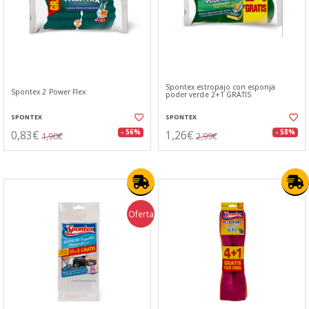
Spontex estropajo con esponja
Spontex 2 Power Flex
poder verde 2+1 GRATIS
SPONTEX
SPONTEX
0,83€
1,26€
- 56%
- 58%
1,90€
2,99€
Oferta