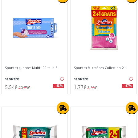
Spontex guantes Multi 100 talla S
Spontex Microfibra Collection 2+1
SPONTEX
SPONTEX
5,54€
1,77€
- 48%
- 47%
10,75€
3,35€