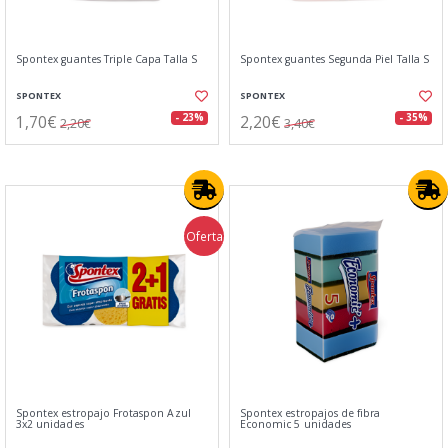
Spontex guantes Triple Capa Talla S
Spontex guantes Segunda Piel Talla S
SPONTEX
SPONTEX
1,70€
2,20€
- 23%
- 35%
2,20€
3,40€
Oferta
Spontex estropajo Frotaspon Azul
Spontex estropajos de fibra
3x2 unidades
Economic 5 unidades