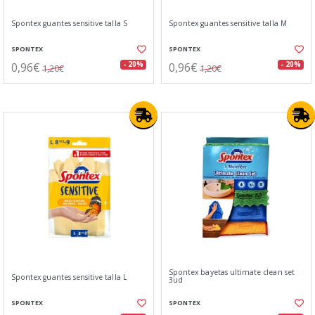
Spontex guantes sensitive talla S
Spontex guantes sensitive talla M
SPONTEX
SPONTEX
0,96€
0,96€
- 20%
- 20%
1,20€
1,20€
Spontex bayetas ultimate clean set
Spontex guantes sensitive talla L
3ud
SPONTEX
SPONTEX