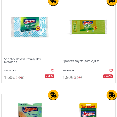
Spontex Bayeta Posavajillas
Spontex bayeta posavajillas
Decorado
SPONTEX
SPONTEX
1,60€
1,80€
- 20%
- 45%
1,99€
3,25€