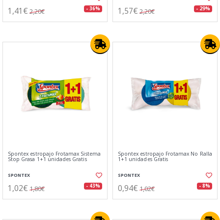
1,41€
1,57€
- 36%
- 29%
2,20€
2,20€
Spontex estropajo Frotamax Sistema
Spontex estropajo Frotamax No Ralla
Stop Grasa 1+1 unidades Gratis
1+1 unidades Gratis
SPONTEX
SPONTEX
1,02€
0,94€
- 43%
- 8%
1,80€
1,02€