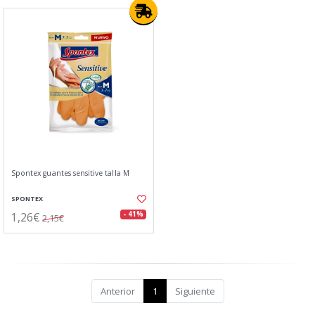
Spontex guantes sensitive talla M
SPONTEX
1,26€
- 41%
2,15€
Anterior
1
Siguiente