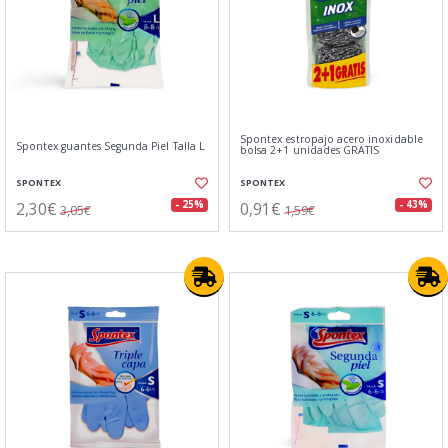
Spontex estropajo acero inoxidable
Spontex guantes Segunda Piel Talla L
bolsa 2+1 unidades GRATIS
SPONTEX
SPONTEX
2,30€
0,91€
- 25%
- 43%
3,05€
1,59€