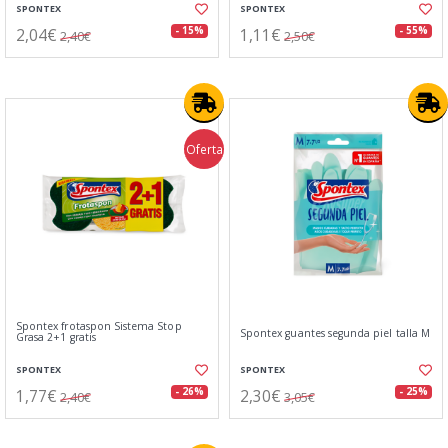
SPONTEX
SPONTEX
2,04€
1,11€
- 15%
- 55%
2,40€
2,50€
Oferta
Spontex frotaspon Sistema Stop
Spontex guantes segunda piel talla M
Grasa 2+1 gratis
SPONTEX
SPONTEX
1,77€
2,30€
- 26%
- 25%
2,40€
3,05€