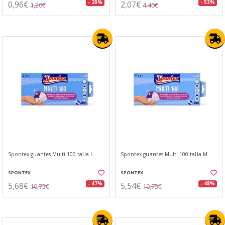
0,96€
2,07€
- 20%
- 53%
1,20€
4,40€
Spontex guantes Multi 100 talla L
Spontex guantes Multi 100 talla M
SPONTEX
SPONTEX
5,68€
5,54€
- 47%
- 48%
10,75€
10,75€