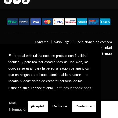
Contacto
Aviso Legal
Condiciones de compra
Política de envíos
Política de devolución
Política de Privacidad
Política de Cookies
Sitemap
Este portal web utiliza cookies propias con finalidad
© 2026 - Todos los derechos reservados.
técnica, y para realizar estadísticas de uso Web, las
cookies se usan para la personalización de anuncios
que en ningún caso hacen identificable al usuario no
recaba ni cede datos de carácter personal de los
usuarios sin su conocimiento
Términos y condiciones
Más
¡Acepto!
Rechazar
Configurar
Información