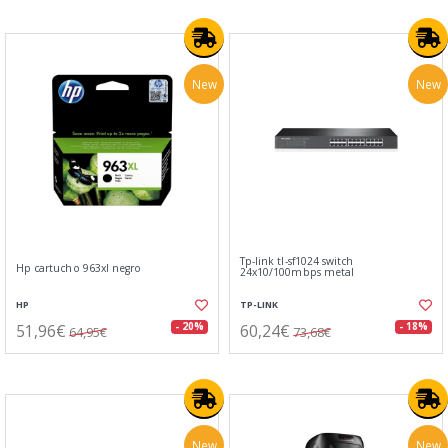
New
New
Tp-link tl-sf1024 switch
Hp cartucho 963xl negro
24x10/100mbps metal
HP
TP-LINK
51,96€
60,24€
- 20%
- 18%
64,95€
73,68€
New
New