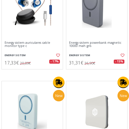
Energy sistem auriculares cable
Energy sistem powerbank magnetic
monitor type c
10000 mah gris
ENERGY SISTEM
ENERGY SISTEM
17,33€
31,31€
- 17%
- 15%
20,89€
36,90€
New
New