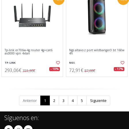
Tp-link er706w-4g router 4g+cat6
Ngs altavoz port wildbanger3 bt 160w
ax3000 vpn 4xlan
4h
TP-LINK
NGS
293,06€
72,91€
- 18%
- 17%
355,86€
87,88€
Anterior
1
2
3
4
5
Siguiente
Síguenos en: