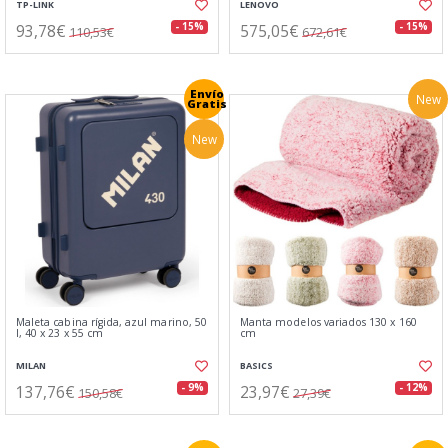
TP-LINK
LENOVO
93,78€
575,05€
- 15%
- 15%
110,53€
672,61€
Envío
New
Gratis
New
Maleta cabina rígida, azul marino, 50
Manta modelos variados 130 x 160
l, 40 x 23 x 55 cm
cm
MILAN
BASICS
137,76€
23,97€
- 9%
- 12%
150,58€
27,39€