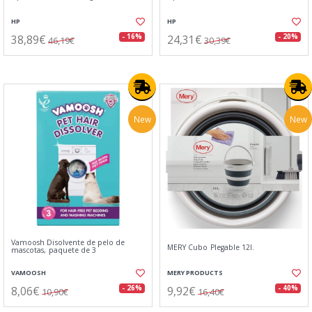
HP
HP
38,89€
24,31€
- 16%
- 20%
46,19€
30,39€
New
New
Vamoosh Disolvente de pelo de
MERY Cubo Plegable 12l.
mascotas, paquete de 3
VAMOOSH
MERY PRODUCTS
8,06€
9,92€
- 26%
- 40%
10,90€
16,40€