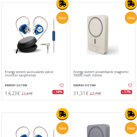
New
New
Energy sistem auriculares cable
Energy sistem powerbank magnetic
monitor earphones
10000 mah crema
ENERGY SISTEM
ENERGY SISTEM
14,23€
31,31€
- 18%
- 17%
17,41€
37,73€
New
New