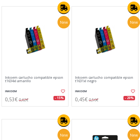
New
New
Inkoem cartucho compatible epson
Inkoem cartucho compatible epson
t1634xl amarillo
t1631xl negro
INKOEM
INKOEM
0,53€
0,45€
- 15%
- 20%
0,62€
0,56€
New
New