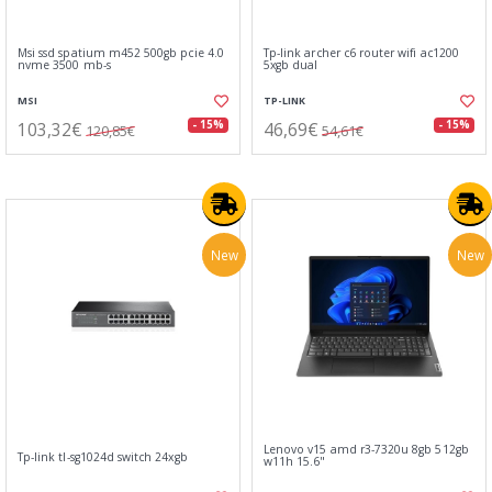
Msi ssd spatium m452 500gb pcie 4.0
Tp-link archer c6 router wifi ac1200
nvme 3500 mb-s
5xgb dual
MSI
TP-LINK
103,32€
46,69€
- 15%
- 15%
120,85€
54,61€
New
New
Lenovo v15 amd r3-7320u 8gb 512gb
Tp-link tl-sg1024d switch 24xgb
w11h 15.6"