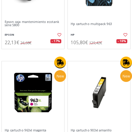
Epson caja mantenimiento ecotank
Hp cartucho multipack 963
serie 5800
EPSON
HP
22,13€
105,80€
- 17%
- 18%
26,68€
129,42€
New
New
Hp cartucho 963xl magenta
Hp cartucho 903xl amarillo