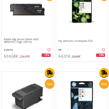
Adata xpg lancer blade ddr5
Hp cartucho multipack 924
6000mhz 32gb cl30 bk
A-DATA
HP
634,68€
64,01€
- 18%
- 19%
776,35€
78,86€
New
New