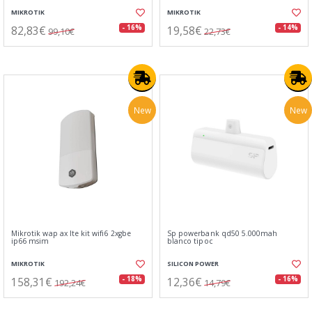
MIKROTIK
MIKROTIK
82,83€
19,58€
- 16%
- 14%
99,10€
22,73€
New
New
Mikrotik wap ax lte kit wifi6 2xgbe
Sp powerbank qd50 5.000mah
ip66 msim
blanco tipoc
MIKROTIK
SILICON POWER
158,31€
12,36€
- 18%
- 16%
192,24€
14,79€