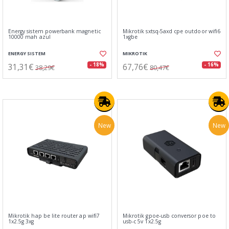
Energy sistem powerbank magnetic
Mikrotik sxtsq-5axd cpe outdoor wifi6
10000 mah azul
1xgbe
ENERGY SISTEM
MIKROTIK
31,31€
67,76€
- 18%
- 16%
38,29€
80,47€
New
New
Mikrotik hap be lite router ap wifi7
Mikrotik gpoe-usb conversor poe to
1x2.5g 3xg
usb-c 5v 1x2.5g