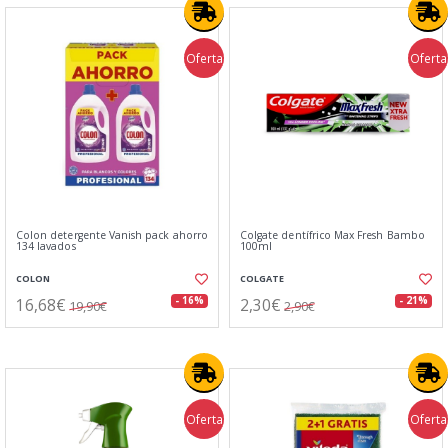
Oferta
Oferta
Colon detergente Vanish pack ahorro
Colgate dentífrico Max Fresh Bambo
134 lavados
100ml
COLON
COLGATE
16,68€
2,30€
- 16%
- 21%
19,90€
2,90€
Oferta
Oferta