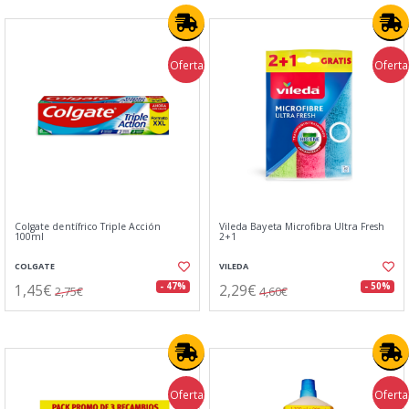
Oferta
Oferta
Colgate dentífrico Triple Acción
Vileda Bayeta Microfibra Ultra Fresh
100ml
2+1
COLGATE
VILEDA
1,45€
2,29€
- 47%
- 50%
2,75€
4,60€
Oferta
Oferta