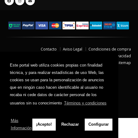
Contacto
Aviso Legal
Condiciones de compra
Política de envíos
Política de devolución
Política de Privacidad
Política de Cookies
Sitemap
Este portal web utiliza cookies propias con finalidad
© 2026 - Todos los derechos reservados.
técnica, y para realizar estadísticas de uso Web, las
cookies se usan para la personalización de anuncios
que en ningún caso hacen identificable al usuario no
recaba ni cede datos de carácter personal de los
usuarios sin su conocimiento
Términos y condiciones
Más
¡Acepto!
Rechazar
Configurar
Información