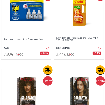
Don Limpio Para Madera 1300ml +
Raid antimosquitos 3 recambios
200ml GRATIS
RAID
DON LIMPIO
7,83€
3,44€
- 34%
- 14%
11,92€
3,99€
Oferta
Oferta