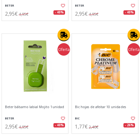
BETER
BETER
2,95€
2,95€
- 40%
- 40%
4,95€
4,95€
Oferta
Oferta
Beter bálsamo labial Mojito 1unidad
Bic hojas de afeitar 10 unidades
BETER
BIC
2,95€
1,77€
- 40%
- 26%
4,95€
2,40€