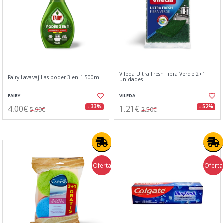
Vileda Ultra Fresh Fibra Verde 2+1
Fairy Lavavajillas poder 3 en 1 500ml
unidades
FAIRY
VILEDA
4,00€
1,21€
- 33%
- 52%
5,99€
2,50€
Oferta
Oferta