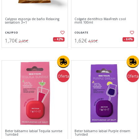
Calypso esponja de baño Relaxing
Colgate dentífrico MaxFresh cool
sensation 3+1
mint 100ml
CALYPSO
COLGATE
1,70€
1,62€
- 42%
- 64%
2,95€
4,55€
Oferta
Oferta
Beter bálsamo labial Tequila sunrise
Beter bálsamo labial Purple dream
1unidad
1unidad