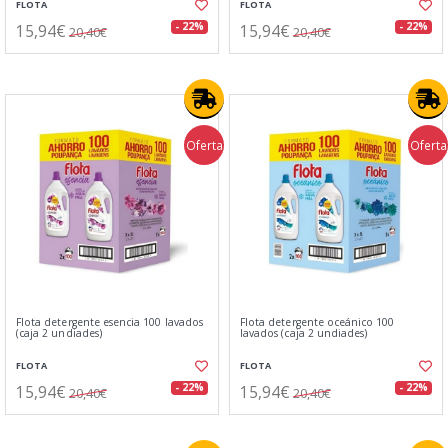
FLOTA
FLOTA
15,94€
15,94€
- 22%
- 22%
20,40€
20,40€
Oferta
Oferta
Flota detergente esencia 100 lavados
Flota detergente oceánico 100
(caja 2 undiades)
lavados (caja 2 undiades)
FLOTA
FLOTA
15,94€
15,94€
- 22%
- 22%
20,40€
20,40€