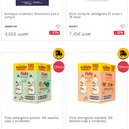
Ambipur recambio 3evolution aire a
Norit complet detergente 35 dosis +
Limpio
18 dosis
AMBIPUR
NORIT
4,66€
7,45€
- 57%
- 23%
10,95€
9,70€
Oferta
Oferta
Flota detergente paraíso 100 lavados
Flota detergente marsella 100
(caja 2 unidades)
lavados (caja 2 unidades)