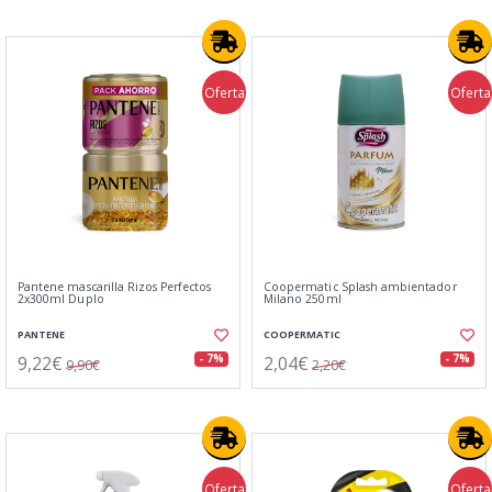
Oferta
Oferta
Pantene mascarilla Rizos Perfectos
Coopermatic Splash ambientador
2x300ml Duplo
Milano 250ml
PANTENE
COOPERMATIC
9,22€
2,04€
- 7%
- 7%
9,90€
2,20€
Oferta
Oferta