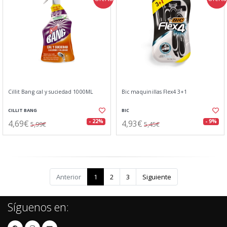
Cillit Bang cal y suciedad 1000ML
Bic maquinillas Flex4 3+1
CILLIT BANG
BIC
4,69€
4,93€
- 22%
- 9%
5,99€
5,45€
Anterior
1
2
3
Siguiente
Síguenos en: