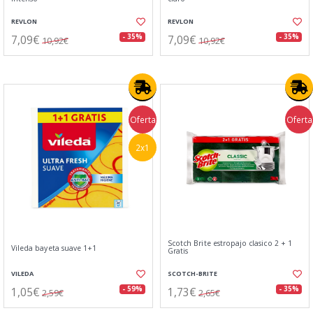
REVLON
REVLON
7,09€
7,09€
- 35%
- 35%
10,92€
10,92€
Oferta
Oferta
2x1
Scotch Brite estropajo clasico 2 + 1
Vileda bayeta suave 1+1
Gratis
VILEDA
SCOTCH-BRITE
1,05€
1,73€
- 59%
- 35%
2,59€
2,65€